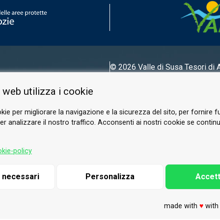
© 2026 Valle di Susa
Tesori di 
Tel.
0122 622640
 web utilizza i cookie
Email.
info@vallesusa-tesori.it
kie per migliorare la navigazione e la sicurezza del sito, per fornire f
r analizzare il nostro traffico. Acconsenti ai nostri cookie se continui 
FOLLOW US ON OUR SOCIALS
kie-policy
i necessari
Personalizza
Accett
made with
♥
wit