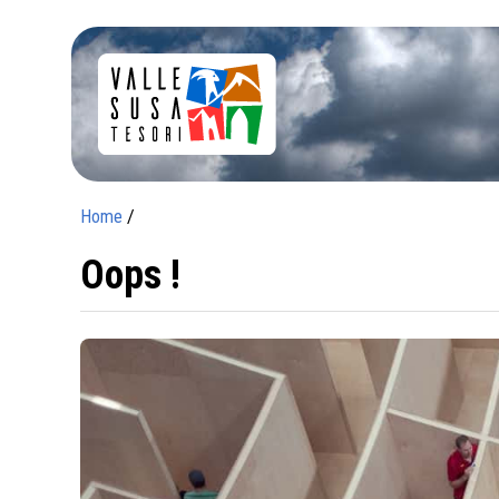
Home
/
Oops !