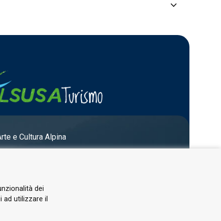
keyboard_arrow_down
tore" …
che esplora …
 Volte …
mbientale, con la seconda …
Arte e Cultura Alpina
ontana Valle Susa, presentano sabato …
unzionalità dei
ad utilizzare il