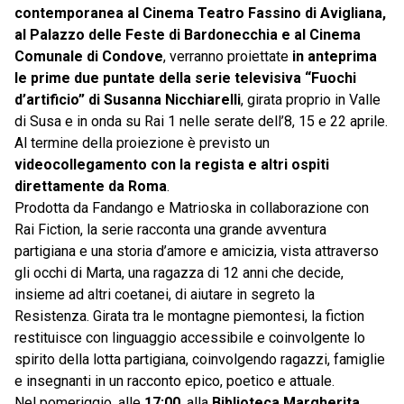
contemporanea al Cinema Teatro Fassino di Avigliana,
al Palazzo delle Feste di Bardonecchia e al Cinema
Comunale di Condove
, verranno proiettate
in anteprima
le prime due puntate della serie televisiva “Fuochi
d’artificio” di Susanna Nicchiarelli
, girata proprio in Valle
di Susa e in onda su Rai 1 nelle serate dell’8, 15 e 22 aprile.
Al termine della proiezione è previsto un
videocollegamento con la regista e altri ospiti
direttamente da Roma
.
Prodotta da Fandango e Matrioska in collaborazione con
Rai Fiction, la serie racconta una grande avventura
partigiana e una storia d’amore e amicizia, vista attraverso
gli occhi di Marta, una ragazza di 12 anni che decide,
insieme ad altri coetanei, di aiutare in segreto la
Resistenza. Girata tra le montagne piemontesi, la fiction
restituisce con linguaggio accessibile e coinvolgente lo
spirito della lotta partigiana, coinvolgendo ragazzi, famiglie
e insegnanti in un racconto epico, poetico e attuale.
Nel pomeriggio, alle
17:00
, alla
Biblioteca Margherita