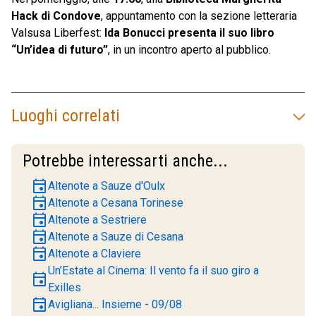
Hack di Condove
, appuntamento con la sezione letteraria
Valsusa Liberfest:
Ida Bonucci presenta il suo libro
“Un’idea di futuro”
, in un incontro aperto al pubblico.
Luoghi correlati
Potrebbe interessarti anche...
event
Altenote a Sauze d'Oulx
event
Altenote a Cesana Torinese
event
Altenote a Sestriere
event
Altenote a Sauze di Cesana
event
Altenote a Claviere
Un’Estate al Cinema: Il vento fa il suo giro a
event
Exilles
event
Avigliana... Insieme - 09/08