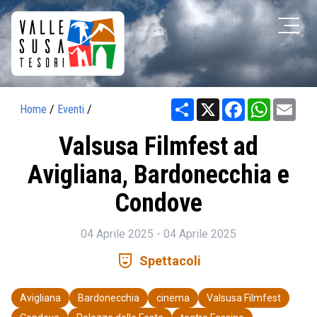
Share
X
Facebook
WhatsAp
Ema
Home
/
Eventi
/
Valsusa Filmfest ad
Avigliana, Bardonecchia e
Condove
04 Aprile 2025 - 04 Aprile 2025
comedy_mask
Spettacoli
Avigliana
Bardonecchia
cinema
Valsusa Filmfest