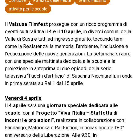
Condove
Palazzo delle Feste
teatro Fassino
attività per le scuole
Il
Valsusa Filmfest
prosegue con un ricco programma di
eventi culturali
tra il 4 e il 10 aprile
, in diversi comuni della
Valle di Susa e tutti ad ingresso gratuito, toccando temi
come la Resistenza, la memoria, l’ambiente, l’inclusione e
l’educazione delle nuove generazioni. La settimana si apre
con una speciale mattinata dedicata alle scuole e la
proiezione in anteprima di due episodi della serie
televisiva “Fuochi d’artificio” di Susanna Nicchiarelli, in onda
in prima serata su Rai 1 dal 15 aprile.
Venerdì 4 aprile
Il
4 aprile
sarà una
giornata speciale dedicata alle
scuole
, con il
Progetto “Viva l’Italia – Staffetta di
incontri e proiezioni”
, realizzata in collaborazione con
Fandango, Matrioska e Rai Fiction, in occasione dell’80°
anniversario della Liberazione. Alle 9:30,
in