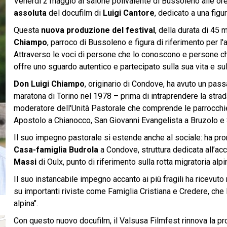
Venerdi 2 maggio al salone polivalente di Bussoleno alle or
assoluta
del docufilm di
Luigi Cantore
, dedicato a una figu
Questa
nuova produzione del festival
, della durata di 45 
Chiampo
, parroco di Bussoleno e figura di riferimento per l'
Attraverso le voci di persone che lo conoscono e persone ch
offre uno sguardo autentico e partecipato sulla sua vita e s
Don Luigi Chiampo
, originario di Condove, ha avuto un pas
maratona di Torino nel 1978 – prima di intraprendere la strad
moderatore dell'Unità Pastorale che comprende le parrocchi
Apostolo a Chianocco, San Giovanni Evangelista a Bruzolo e S
Il suo impegno pastorale si estende anche al sociale: ha pr
Casa-famiglia Budrola
a Condove, struttura dedicata all’acco
Massi
di Oulx, punto di riferimento sulla rotta migratoria alpin
Il suo instancabile impegno accanto ai più fragili ha ricevuto
su importanti riviste come Famiglia Cristiana e Credere, che lo
alpina".
Con questo nuovo docufilm, il Valsusa Filmfest rinnova la pro