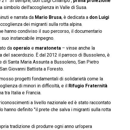
e 21 "Sì sempre, don Luigi Chiampo",
prima proiezione
ra simbolo dell'accoglienza in Valle di Susa.
minuti e narrata da
Mario Brusa
, è dedicata a
don Luigi
accoglienza dei migranti sulla rotta alpina.
e hanno condiviso il suo percorso, il documentario
ul suo instancabile impegno.
sato da
operaio
e
maratoneta
– vinse anche la
a del sacerdozio. È dal 2012 il parroco di Bussoleno, è
e di Santa Maria Assunta a Bussoleno, San Pietro
an Giovanni Battista a Foresto. ​
omosso progetti fondamentali di solidarietà come la
glienza di minori in difficoltà, e il
Rifugio Fraternità
a tra Italia e Francia.
 riconoscimenti a livello nazionale ed è stato raccontato
 hanno definito "il prete che salva i migranti sulla rotta
pria tradizione di produrre ogni anno un'opera