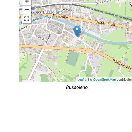
+
−
Leaflet
| ©
OpenStreetMap
contributo
Bussoleno