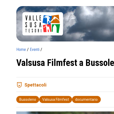
Home
/
Eventi
/
Valsusa Filmfest a Bussol
comedy_mask
Spettacoli
Bussoleno
Valsusa Filmfest
documentario