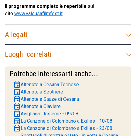
Il programma completo è reperibile
sul
sito
www.valsusafilmfest.it
.
Allegati
Luoghi correlati
Potrebbe interessarti anche...
event
Altenote a Cesana Torinese
event
Altenote a Sestriere
event
Altenote a Sauze di Cesana
event
Altenote a Claviere
event
Avigliana... Insieme - 09/08
event
La Canzone di Colombano a Exilles - 10/08
event
La Canzone di Colombano a Exilles - 23/08
Spettacoli di mezza estate... in vetta a Cesana