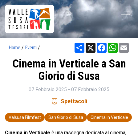
Share
X
Facebook
WhatsAp
Ema
Home
/
Eventi
/
Cinema in Verticale a San
Giorio di Susa
07 Febbraio 2025 - 07 Febbraio 2025
comedy_mask
Spettacoli
Valsusa Filmfest
San Giorio di Susa
Cinema in Verticale
Cinema in Verticale
è una rassegna dedicata al cinema,