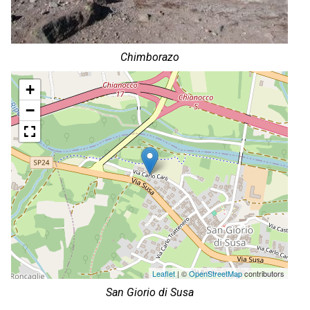
Chimborazo
+
−
Leaflet
| ©
OpenStreetMap
contributors
San Giorio di Susa