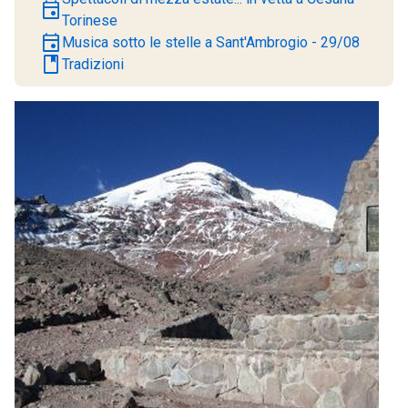
event
Torinese
event
Musica sotto le stelle a Sant'Ambrogio - 29/08
book
Tradizioni