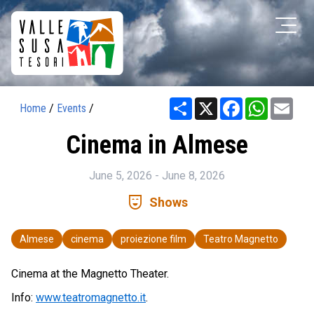
Share
X
Facebook
WhatsAp
Ema
Home
/
Events
/
Cinema in Almese
June 5, 2026 - June 8, 2026
comedy_mask
Shows
Almese
cinema
proiezione film
Teatro Magnetto
Cinema at the Magnetto Theater.
Info:
www.teatromagnetto.it
.