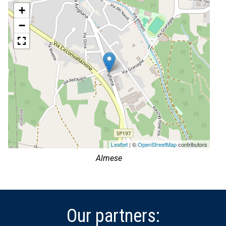
+
−
Leaflet
| ©
OpenStreetMap
contributors
Almese
Our partners: