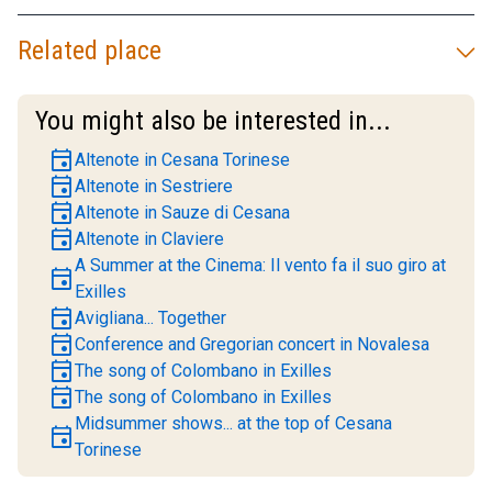
Related place
You might also be interested in...
event
Altenote in Cesana Torinese
event
Altenote in Sestriere
event
Altenote in Sauze di Cesana
event
Altenote in Claviere
A Summer at the Cinema: Il vento fa il suo giro at
event
Exilles
event
Avigliana... Together
event
Conference and Gregorian concert in Novalesa
event
The song of Colombano in Exilles
event
The song of Colombano in Exilles
Midsummer shows... at the top of Cesana
event
Torinese