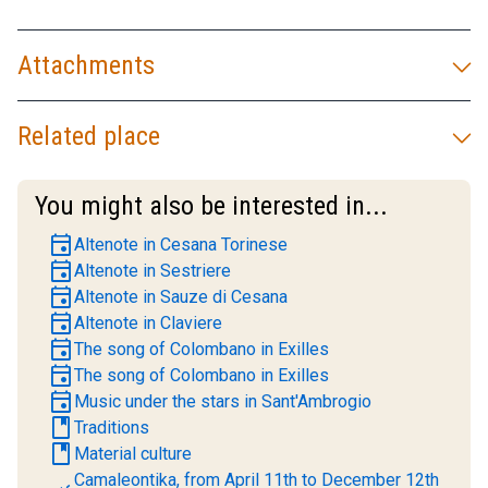
Attachments
Related place
You might also be interested in...
event
Altenote in Cesana Torinese
event
Altenote in Sestriere
event
Altenote in Sauze di Cesana
event
Altenote in Claviere
event
The song of Colombano in Exilles
event
The song of Colombano in Exilles
event
Music under the stars in Sant'Ambrogio
book
Traditions
book
Material culture
Camaleontika, from April 11th to December 12th