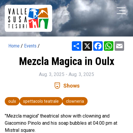
Share
X
Facebook
WhatsAp
Ema
Home
/
Events
/
Mezcla Magica in Oulx
Aug. 3, 2025 - Aug. 3, 2025
comedy_mask
Shows
oulx
spettacolo teatrale
clowneria
"Mezcla magica" theatrical show with clowning and
Giacomino Pinolo and his soap bubbles at 04:00 pm at
Mistral square.