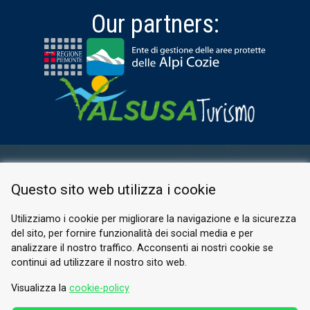
Our partners:
RESERVED AREA
Questo sito web utilizza i cookie
PRIVACY POLICY
COOKIE
Utilizziamo i cookie per migliorare la navigazione e la sicurezza
del sito, per fornire funzionalità dei social media e per
© 2026 Valle di Susa
analizzare il nostro traffico. Acconsenti ai nostri cookie se
continui ad utilizzare il nostro sito web.
Tesori di Arte e Cultura Alpina
Tel.
0122 622640
Visualizza la
cookie-policy
Email.
info@vallesusa-tesori.it