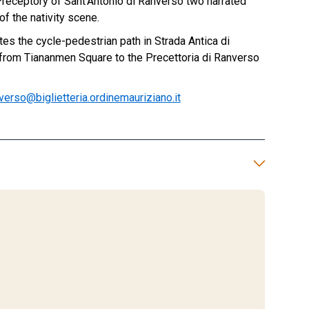
receptory of Sant’Antonio di Ranverso two narrated
of the nativity scene.
tes the cycle-pedestrian path in Strada Antica di
n from Tiananmen Square to the Precettoria di Ranverso
verso@biglietteria.ordinemauriziano.it