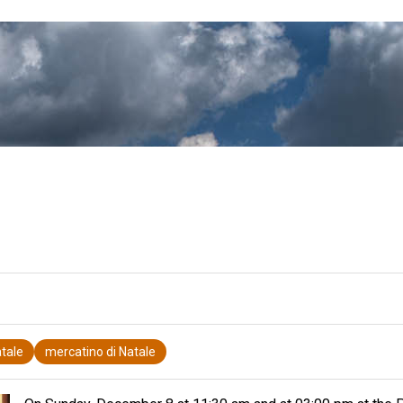
tale
mercatino di Natale