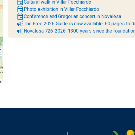
event
Cultural walk in Villar Focchiardo
event
Photo exhibition in Villar Focchiardo
event
Conference and Gregorian concert in Novalesa
campaign
The Free 2026 Guide is now available: 60 pages to di
campaign
Novalesa 726-2026, 1300 years since the foundation
rs