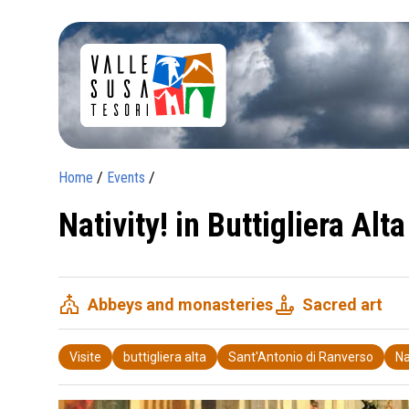
Home
/
Events
/
Nativity! in Buttigliera Alta
church
candle
Abbeys and monasteries
Sacred art
Visite
buttigliera alta
Sant'Antonio di Ranverso
Na