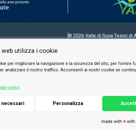
© 2026 Valle di Susa
Tesori di 
Tel.
0122 622640
 web utilizza i cookie
Email.
info@vallesusa-tesori.it
kie per migliorare la navigazione e la sicurezza del sito, per fornire f
r analizzare il nostro traffico. Acconsenti ai nostri cookie se continui 
FOLLOW US ON OUR SOCIALS
kie-policy
i necessari
Personalizza
Accett
made with
♥
wit