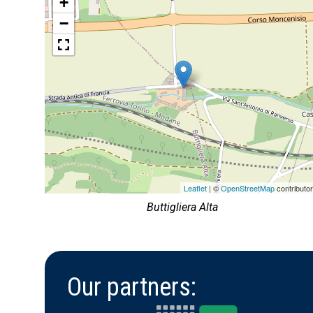
+
−
Leaflet
| ©
OpenStreetMap
contributo
Buttigliera Alta
Our partners: