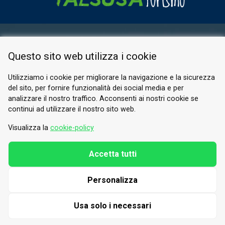
AREA RISERVATA
Questo sito web utilizza i cookie
PRIVACY POLICY
COOKIE
Utilizziamo i cookie per migliorare la navigazione e la sicurezza
del sito, per fornire funzionalità dei social media e per
© 2026 Valle di Susa
analizzare il nostro traffico. Acconsenti ai nostri cookie se
continui ad utilizzare il nostro sito web.
Tesori di Arte e Cultura Alpina
Tel.
0122 622640
Visualizza la
cookie-policy
E-mail.
info@vallesusa-tesori.it
Accetta tutti
Personalizza
SEGUICI SUI NOSTRI CANALI
Usa solo i necessari