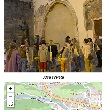
Susa svelata
+
−