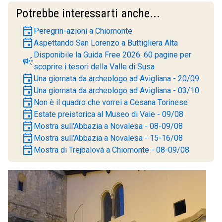
Potrebbe interessarti anche...
event
Peregrin-azioni a Chiomonte
event
Aspettando San Lorenzo a Buttigliera Alta
Disponibile la Guida Free 2026: 60 pagine per
campaign
scoprire i tesori della Valle di Susa
event
Una giornata da archeologo ad Avigliana - 20/09
event
Una giornata da archeologo ad Avigliana - 03/10
event
Non è il quadro che vorrei a Cesana Torinese
event
Estate preistorica al Museo di Vaie - 09/08
event
Mostra sull'Abbazia a Novalesa - 08-09/08
event
Mostra sull'Abbazia a Novalesa - 15-16/08
event
Mostra di Trejbalová a Chiomonte - 08-09/08