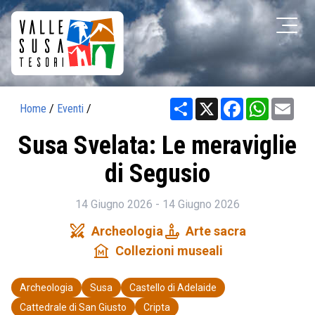
Share
X
Facebook
WhatsAp
Ema
Home
/
Eventi
/
Susa Svelata: Le meraviglie
di Segusio
14 Giugno 2026 - 14 Giugno 2026
swords
candle
Archeologia
Arte sacra
museum
Collezioni museali
Archeologia
Susa
Castello di Adelaide
Cattedrale di San Giusto
Cripta