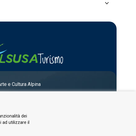
keyboard_arrow_down
uvrir les écosystèmes …
Arte e Cultura Alpina
unzionalità dei
ad utilizzare il