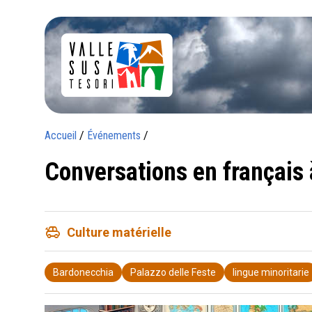
Accueil
/
Événements
/
Conversations en français
toys
Culture matérielle
Bardonecchia
Palazzo delle Feste
lingue minoritarie