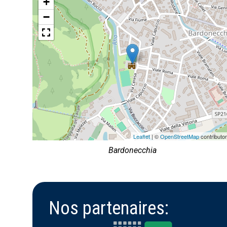
+
−
Leaflet
| ©
OpenStreetMap
contributo
Bardonecchia
Nos partenaires: