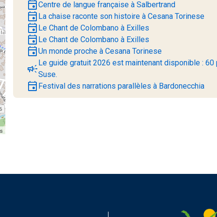
event
Centre de langue française à Salbertrand
event
La chaise raconte son histoire à Cesana Torinese
event
Le Chant de Colombano à Exilles
event
Le Chant de Colombano à Exilles
event
Un monde proche à Cesana Torinese
Le guide gratuit 2026 est maintenant disponible : 60 
campaign
Suse.
event
Festival des narrations parallèles à Bardonecchia
rs