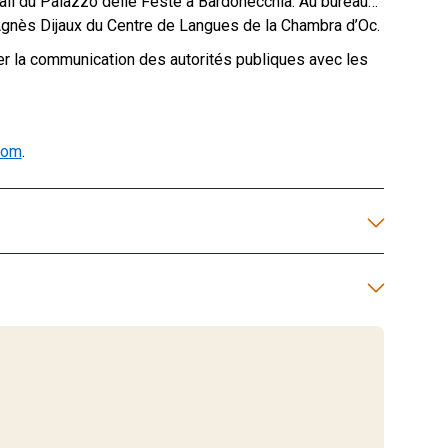
 hall du Palazzo delle Feste à Bardonecchia. Au bureau…
c Agnès Dijaux du Centre de Langues de la Chambra d’Oc.
orer la communication des autorités publiques avec les
com
.