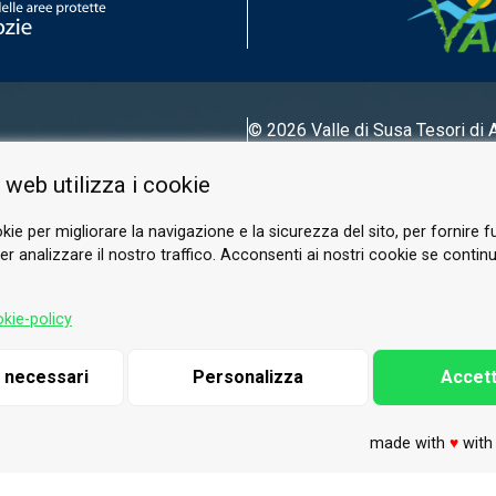
© 2026 Valle di Susa
Tesori di 
Tel.
0122 622640
 web utilizza i cookie
E-mail.
info@vallesusa-tesori.it
kie per migliorare la navigazione e la sicurezza del sito, per fornire f
r analizzare il nostro traffico. Acconsenti ai nostri cookie se continui 
SUIVEZ-NOUS SUR NOS RÉSEAUX
kie-policy
i necessari
Personalizza
Accett
made with
♥
wit