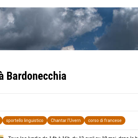
 à Bardonecchia
sportello linguistico
Chantar l'Uvern
corso di francese