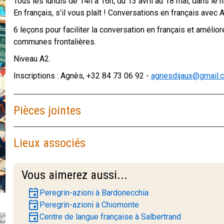
Tous les lundis de 14h à 16h, du 13 avril au 18 mai, dans le
En français, s’il vous plaît ! Conversations en français ave
6 leçons pour faciliter la conversation en français et améli
communes frontalières.
Niveau A2.
Inscriptions : Agnès, +32 84 73 06 92 -
agnesdijaux@gmail.
Pièces jointes
Lieux associés
Vous aimerez aussi...
event
Peregrin-azioni à Bardonecchia
event
Peregrin-azioni à Chiomonte
event
Centre de langue française à Salbertrand