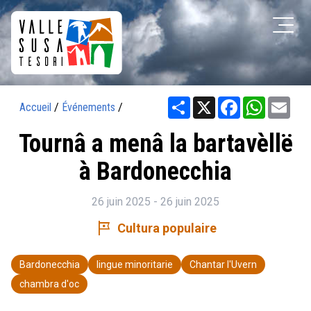
Share
X
Facebook
WhatsAp
Ema
Accueil
/
Événements
/
Tournâ a menâ la bartavèllë
à Bardonecchia
26 juin 2025 - 26 juin 2025
tour
Cultura populaire
Bardonecchia
lingue minoritarie
Chantar l'Uvern
chambra d'oc