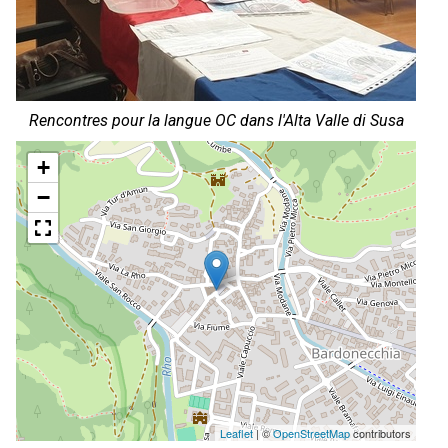
Rencontres pour la langue OC dans l'Alta Valle di Susa
+
−
Leaflet
| ©
OpenStreetMap
contributors