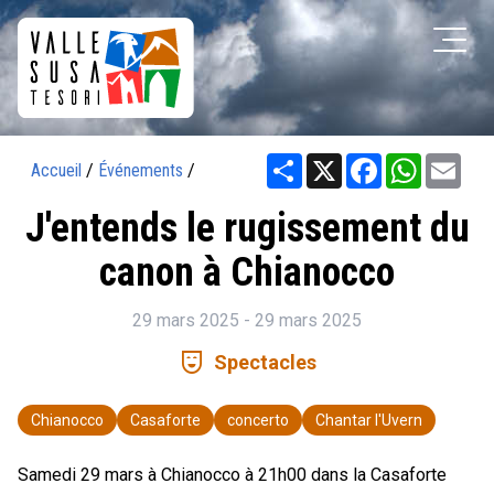
Share
X
Facebook
WhatsAp
Ema
Accueil
/
Événements
/
J'entends le rugissement du
canon à Chianocco
29 mars 2025 - 29 mars 2025
comedy_mask
Spectacles
Chianocco
Casaforte
concerto
Chantar l'Uvern
Samedi 29 mars à Chianocco à 21h00 dans la Casaforte