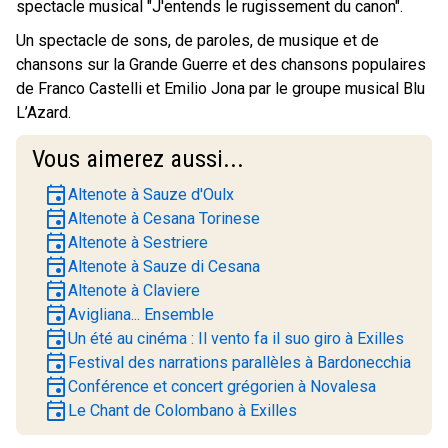
spectacle musical "J'entends le rugissement du canon".
Un spectacle de sons, de paroles, de musique et de
chansons sur la Grande Guerre et des chansons populaires
de Franco Castelli et Emilio Jona par le groupe musical Blu
L’Azard.
Vous aimerez aussi...
event
Altenote à Sauze d'Oulx
event
Altenote à Cesana Torinese
event
Altenote à Sestriere
event
Altenote à Sauze di Cesana
event
Altenote à Claviere
event
Avigliana... Ensemble
event
Un été au cinéma : Il vento fa il suo giro à Exilles
event
Festival des narrations parallèles à Bardonecchia
event
Conférence et concert grégorien à Novalesa
event
Le Chant de Colombano à Exilles