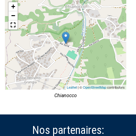
+
−
Leaflet
| ©
OpenStreetMap
contributors
Chianocco
Nos partenaires: