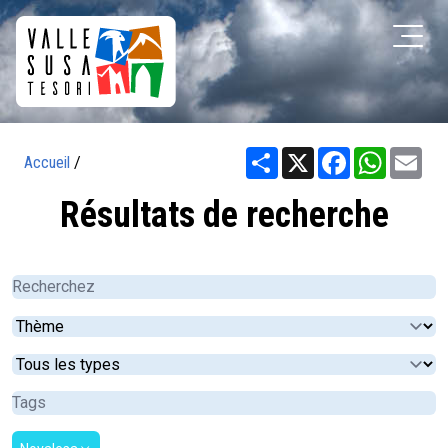
Share
X
Facebook
WhatsA
Ema
Accueil
/
Résultats de recherche