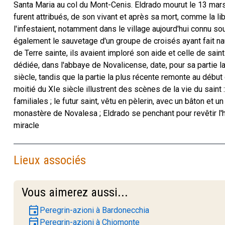
Santa Maria au col du Mont-Cenis. Eldrado mourut le 13 mar
furent attribués, de son vivant et après sa mort, comme la li
l'infestaient, notamment dans le village aujourd'hui connu so
également le sauvetage d'un groupe de croisés ayant fait na
de Terre sainte, ils avaient imploré son aide et celle de saint
dédiée, dans l'abbaye de Novalicense, date, pour sa partie la
siècle, tandis que la partie la plus récente remonte au débu
moitié du XIe siècle illustrent des scènes de la vie du saint :
familiales ; le futur saint, vêtu en pèlerin, avec un bâton et un
monastère de Novalesa ; Eldrado se penchant pour revêtir l'h
miracle
Lieux associés
Vous aimerez aussi...
event
Peregrin-azioni à Bardonecchia
event
Peregrin-azioni à Chiomonte