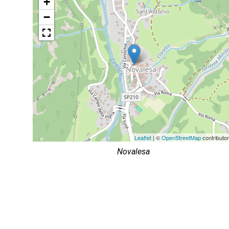
+
−
Leaflet
| ©
OpenStreetMap
contributo
Novalesa