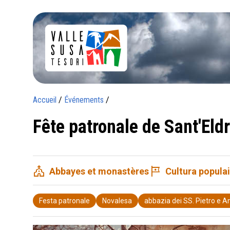
Accueil
/
Événements
/
Fête patronale de Sant'Eld
church
tour
Abbayes et monastères
Cultura popula
Festa patronale
Novalesa
abbazia dei SS. Pietro e A