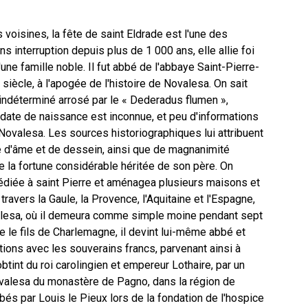
 voisines, la fête de saint Eldrade est l'une des
s interruption depuis plus de 1 000 ans, elle allie foi
d'une famille noble. Il fut abbé de l'abbaye Saint-Pierre-
siècle, à l'apogée de l'histoire de Novalesa. On sait
u indéterminé arrosé par le « Dederadus flumen »,
a date de naissance est inconnue, et peu d'informations
Novalesa. Les sources historiographiques lui attribuent
e d'âme et de dessein, ainsi que de magnanimité
de la fortune considérable héritée de son père. On
e dédiée à saint Pierre et aménagea plusieurs maisons et
travers la Gaule, la Provence, l'Aquitaine et l'Espagne,
ovalesa, où il demeura comme simple moine pendant sept
e le fils de Charlemagne, il devint lui-même abbé et
ations avec les souverains francs, parvenant ainsi à
btint du roi carolingien et empereur Lothaire, par un
ovalesa du monastère de Pagno, dans la région de
és par Louis le Pieux lors de la fondation de l'hospice