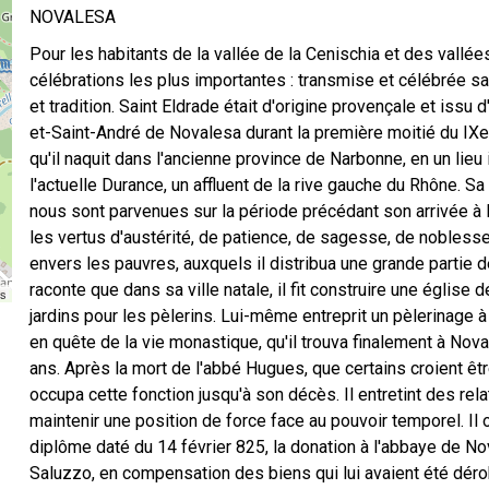
NOVALESA
Pour les habitants de la vallée de la Cenischia et des vallées
célébrations les plus importantes : transmise et célébrée san
et tradition. Saint Eldrade était d'origine provençale et issu 
et-Saint-André de Novalesa durant la première moitié du IXe 
qu'il naquit dans l'ancienne province de Narbonne, en un lie
l'actuelle Durance, un affluent de la rive gauche du Rhône. S
nous sont parvenues sur la période précédant son arrivée à 
les vertus d'austérité, de patience, de sagesse, de nobless
envers les pauvres, auxquels il distribua une grande partie 
raconte que dans sa ville natale, il fit construire une églis
rs
jardins pour les pèlerins. Lui-même entreprit un pèlerinage à 
en quête de la vie monastique, qu'il trouva finalement à N
ans. Après la mort de l'abbé Hugues, que certains croient êtr
occupa cette fonction jusqu'à son décès. Il entretint des rel
maintenir une position de force face au pouvoir temporel. Il o
diplôme daté du 14 février 825, la donation à l'abbaye de N
Saluzzo, en compensation des biens qui lui avaient été dérob