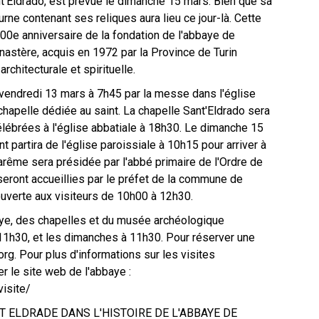
nt'Eldrado, est prévue le dimanche 15 mars. Bien que sa
rne contenant ses reliques aura lieu ce jour-là. Cette
300e anniversaire de la fondation de l'abbaye de
astère, acquis en 1972 par la Province de Turin
architecturale et spirituelle.
 vendredi 13 mars à 7h45 par la messe dans l'église
hapelle dédiée au saint. La chapelle Sant'Eldrado sera
lébrées à l'église abbatiale à 18h30. Le dimanche 15
t partira de l'église paroissiale à 10h15 pour arriver à
arême sera présidée par l'abbé primaire de l'Ordre de
seront accueillies par le préfet de la commune de
uverte aux visiteurs de 10h00 à 12h30.
aye, des chapelles et du musée archéologique
t 11h30, et les dimanches à 11h30. Pour réserver une
org. Pour plus d'informations sur les visites
er le site web de l'abbaye :
isite/
 ELDRADE DANS L'HISTOIRE DE L'ABBAYE DE