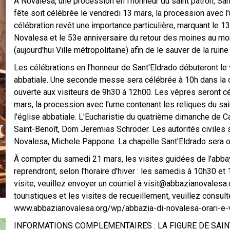
À Novalesa, une procession en l'honneur du saint patron, Sa
fête soit célébrée le vendredi 13 mars, la procession avec l'u
célébration revêt une importance particulière, marquant le 1
Novalesa et le 53e anniversaire du retour des moines au mon
(aujourd'hui Ville métropolitaine) afin de le sauver de la ruine 
Les célébrations en l'honneur de Sant'Eldrado débuteront le
abbatiale. Une seconde messe sera célébrée à 10h dans la c
ouverte aux visiteurs de 9h30 à 12h00. Les vêpres seront cé
mars, la procession avec l'urne contenant les reliques du sain
l'église abbatiale. L'Eucharistie du quatrième dimanche de C
Saint-Benoît, Dom Jeremias Schröder. Les autorités civiles 
Novalesa, Michele Pappone. La chapelle Sant'Eldrado sera o
À compter du samedi 21 mars, les visites guidées de l'abb
reprendront, selon l'horaire d'hiver : les samedis à 10h30 e
visite, veuillez envoyer un courriel à visit@abbazianovalesa.
touristiques et les visites de recueillement, veuillez consult
www.abbazianovalesa.org/wp/abbazia-di-novalesa-orari-e-v
INFORMATIONS COMPLÉMENTAIRES : LA FIGURE DE SAINT