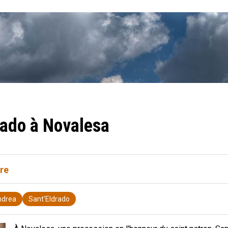
rado à Novalesa
ire
ndrea
Sant'Eldrado