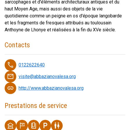
sarcophages et d'éléments architecturaux antiques et du
haut Moyen Age, mais aussi des objets de la vie
quotidienne comme un peigne en os d'époque langobarde
et les fragments de fresques attribués au toulousain
Anthoyne de Lhonye et réalisées à la fin du XVe siècle.
Contacts
phone
0122622640
email
visite@abbazianovalesa.org
link
http://www.abbazianovalesa.org
Prestations de service
museum
tour
book_5
local_parking
wc