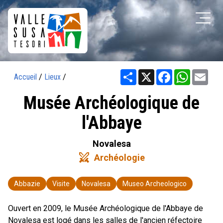
Share
X
Facebook
WhatsAp
Ema
Accueil
/
Lieux
/
Musée Archéologique de
l'Abbaye
Novalesa
swords
Archéologie
Abbazie
Visite
Novalesa
Museo Archeologico
Ouvert en 2009, le Musée Archéologique de l'Abbaye de
Novalesa est logé dans les salles de l'ancien réfectoire