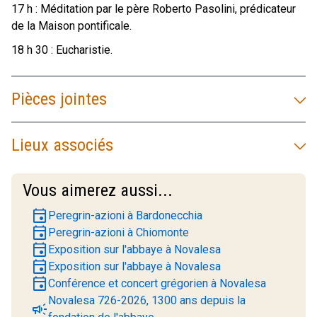
17 h : Méditation par le père Roberto Pasolini, prédicateur
de la Maison pontificale.
18 h 30 : Eucharistie.
Pièces jointes
Lieux associés
Vous aimerez aussi...
event
Peregrin-azioni à Bardonecchia
event
Peregrin-azioni à Chiomonte
event
Exposition sur l'abbaye à Novalesa
event
Exposition sur l'abbaye à Novalesa
event
Conférence et concert grégorien à Novalesa
Novalesa 726-2026, 1300 ans depuis la
campaign