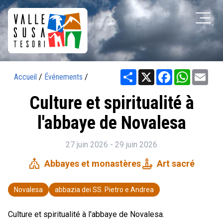
Share
X
Facebook
WhatsAp
Ema
Accueil
/
Événements
/
Culture et spiritualité à
l'abbaye de Novalesa
27 juin 2026 - 29 juin 2026
church
candle
Abbayes et monastères
Art sacré
Novalesa
abbazia dei SS. Pietro e Andrea
Culture et spiritualité à l'abbaye de Novalesa.