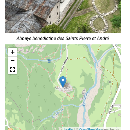
Abbaye bénédictine des Saints Pierre et André
+
−
Leaflet
| ©
OpenStreetMap
contributors