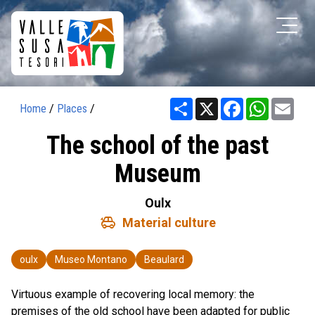
Share
X
Facebook
WhatsAp
Ema
Home
/
Places
/
The school of the past
Museum
Oulx
toys
Material culture
oulx
Museo Montano
Beaulard
Virtuous example of recovering local memory: the
premises of the old school have been adapted for public