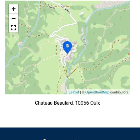
+
−
Leaflet
| ©
OpenStreetMap
contributors
Chateau Beaulard, 10056 Oulx