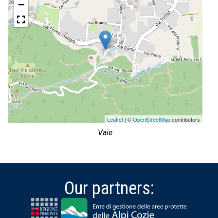
−
Leaflet
| ©
OpenStreetMap
contributors
Vaie
Our partners: