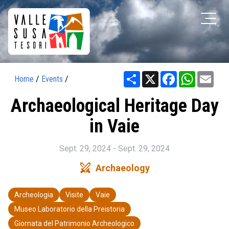
Share
X
Facebook
WhatsAp
Ema
Home
/
Events
/
Archaeological Heritage Day
in Vaie
Sept. 29, 2024 - Sept. 29, 2024
swords
Archaeology
Archeologia
Visite
Vaie
Museo Laboratorio della Preistoria
Giornata del Patrimonio Archeologico