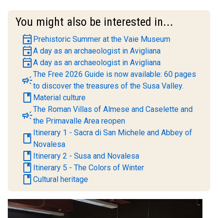
You might also be interested in...
event
Prehistoric Summer at the Vaie Museum
event
A day as an archaeologist in Avigliana
event
A day as an archaeologist in Avigliana
The Free 2026 Guide is now available: 60 pages
campaign
to discover the treasures of the Susa Valley.
book
Material culture
The Roman Villas of Almese and Caselette and
campaign
the Primavalle Area reopen
Itinerary 1 - Sacra di San Michele and Abbey of
book
Novalesa
book
Itinerary 2 - Susa and Novalesa
book
Itinerary 5 - The Colors of Winter
book
Cultural heritage