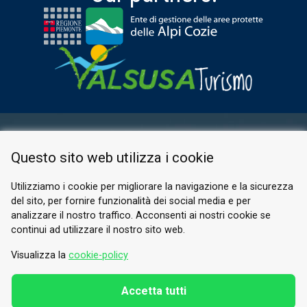
RESERVED AREA
Questo sito web utilizza i cookie
PRIVACY POLICY
COOKIE
Utilizziamo i cookie per migliorare la navigazione e la sicurezza
del sito, per fornire funzionalità dei social media e per
© 2026 Valle di Susa
analizzare il nostro traffico. Acconsenti ai nostri cookie se
continui ad utilizzare il nostro sito web.
Tesori di Arte e Cultura Alpina
Tel.
0122 622640
Visualizza la
cookie-policy
Email.
info@vallesusa-tesori.it
Accetta tutti