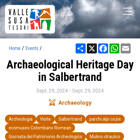
Share
X
Facebook
WhatsAp
Ema
Home
/
Events
/
Archaeological Heritage Day
in Salbertrand
Sept. 29, 2024 - Sept. 29, 2024
swords
Archaeology
Archeologia
Visite
Salbertrand
parchi alpi cozie
ecomuseo Colombano Romean
Giornata del Patrimonio Archeologico
Mulino idraulico