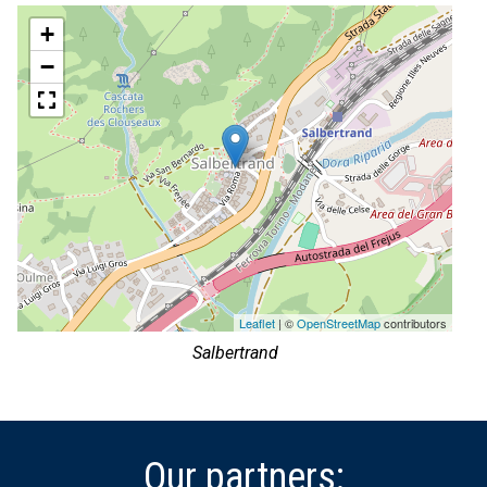
+
−
Leaflet
| ©
OpenStreetMap
contributors
Salbertrand
Our partners: