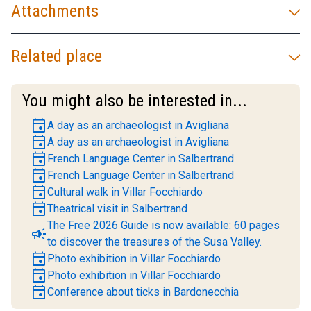
Attachments
Related place
You might also be interested in...
event
A day as an archaeologist in Avigliana
event
A day as an archaeologist in Avigliana
event
French Language Center in Salbertrand
event
French Language Center in Salbertrand
event
Cultural walk in Villar Focchiardo
event
Theatrical visit in Salbertrand
The Free 2026 Guide is now available: 60 pages
campaign
to discover the treasures of the Susa Valley.
event
Photo exhibition in Villar Focchiardo
event
Photo exhibition in Villar Focchiardo
event
Conference about ticks in Bardonecchia