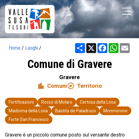
Share
X
Facebook
WhatsAp
Ema
Home
/
Luoghi
/
Comune di Gravere
Gravere
location_city
explore
Comuni
Territorio
Fortificazioni
Rocco di Molaro
Certosa della Losa
Madonna della Losa
Bastita de Paladruco
Monmorone
Forte San Francesco
Gravere è un piccolo comune posto sul versante destro