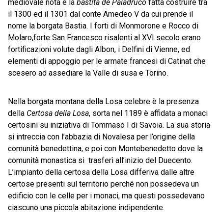
mediovale nota è la
bastita de Paladruco
fatta costruire tra
il 1300 ed il 1301 dal conte Amedeo V da cui prende il
nome la borgata Bastia. I forti di Monmorone e Rocco di
Molaro,forte San Francesco risalenti al XVI secolo erano
fortificazioni volute dagli Albon, i Delfini di Vienne, ed
elementi di appoggio per le armate francesi di Catinat che
scesero ad assediare la Valle di susa e Torino.
Nella borgata montana della Losa celebre è la presenza
della
Certosa della Losa
, sorta nel 1189 è affidata a monaci
certosini su iniziativa di Tommaso I di Savoia. La sua storia
si intreccia con l’abbazia di Novalesa per l’origine della
comunità benedettina, e poi con Montebenedetto dove la
comunità monastica si trasferì all’inizio del Duecento.
L’impianto della certosa della Losa differiva dalle altre
certose presenti sul territorio perché non possedeva un
edificio con le celle per i monaci, ma questi possedevano
ciascuno una piccola abitazione indipendente.