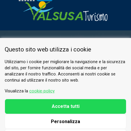
AREA RISERVATA
Questo sito web utilizza i cookie
PRIVACY POLICY
COOKIE
Utilizziamo i cookie per migliorare la navigazione e la sicurezza
del sito, per fornire funzionalità dei social media e per
© 2026 Valle di Susa
analizzare il nostro traffico. Acconsenti ai nostri cookie se
continui ad utilizzare il nostro sito web.
Tesori di Arte e Cultura Alpina
Tel.
0122 622640
Visualizza la
cookie-policy
E-mail.
info@vallesusa-tesori.it
Accetta tutti
Personalizza
SEGUICI SUI NOSTRI CANALI