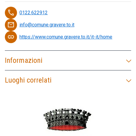
phone
0122.622912
email
info@comune.gravere.to.it
link
https://www.comune.gravere.to.it/it-it/home
Informazioni
Luoghi correlati