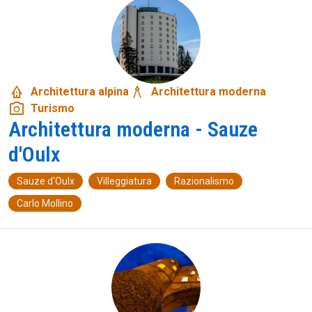
bungalow
architecture
Architettura alpina
Architettura moderna
photo_camera
Turismo
Architettura moderna - Sauze
d'Oulx
Sauze d'Oulx
Villeggiatura
Razionalismo
Carlo Mollino