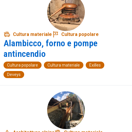
toys
tour
Cultura materiale
Cultura popolare
Alambicco, forno e pompe
antincendio
Cultura popolare
Cultura materiale
Exilles
Deveys