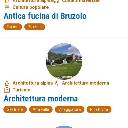
bungalow
toys
Architettura alpina
Cultura materiale
tour
Cultura popolare
Antica fucina di Bruzolo
Fucina
Bruzolo
bungalow
architecture
Architettura alpina
Architettura moderna
photo_camera
Turismo
Architettura moderna
Sestriere
Alta valle
Villeggiatura
Ricettività