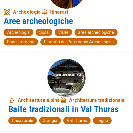
swords
signpost
Archeologia
Itinerari
Aree archeologiche
Archeologia
Susa
Visite
aree archeologiche
Epoca romana
Giornata del Patrimonio Archeologico
bungalow
cabin
Architettura alpina
Architettura tradizionale
Baite tradizionali in Val Thuras
Casa rurale
Grangia
Val Thuras
Legno