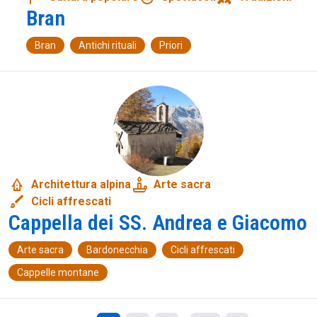
Bran
Bran
Antichi rituali
Priori
bungalow
candle
Architettura alpina
Arte sacra
brush
Cicli affrescati
Cappella dei SS. Andrea e Giacomo
Arte sacra
Bardonecchia
Cicli affrescati
Cappelle montane