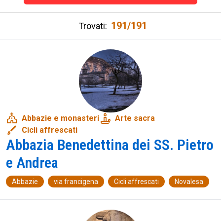
191/191
Trovati:
church
candle
Abbazie e monasteri
Arte sacra
brush
Cicli affrescati
Abbazia Benedettina dei SS. Pietro
e Andrea
Abbazie
via francigena
Cicli affrescati
Novalesa