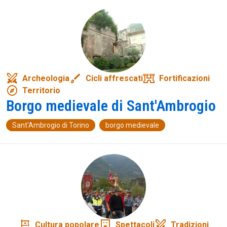
swords
brush
fort
Archeologia
Cicli affrescati
Fortificazioni
explore
Territorio
Borgo medievale di Sant'Ambrogio
Sant'Ambrogio di Torino
borgo medievale
tour
comedy_mask
swords
Cultura popolare
Spettacoli
Tradizioni