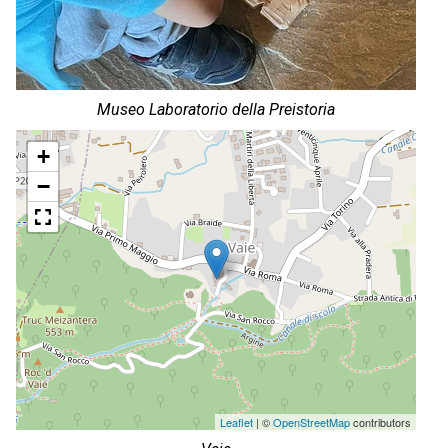
Museo Laboratorio della Preistoria
+
−
Leaflet
| ©
OpenStreetMap
contributors