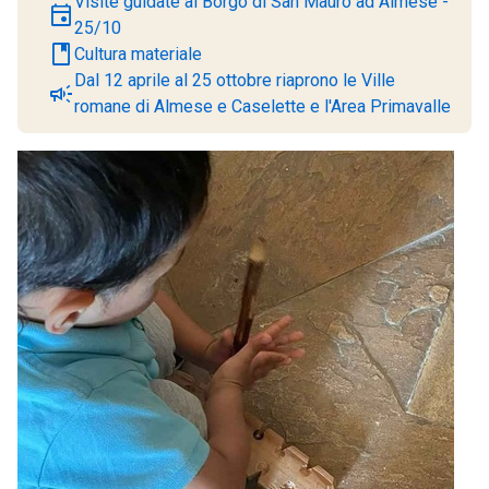
Visite guidate al Borgo di San Mauro ad Almese -
event
25/10
book
Cultura materiale
Dal 12 aprile al 25 ottobre riaprono le Ville
campaign
romane di Almese e Caselette e l'Area Primavalle