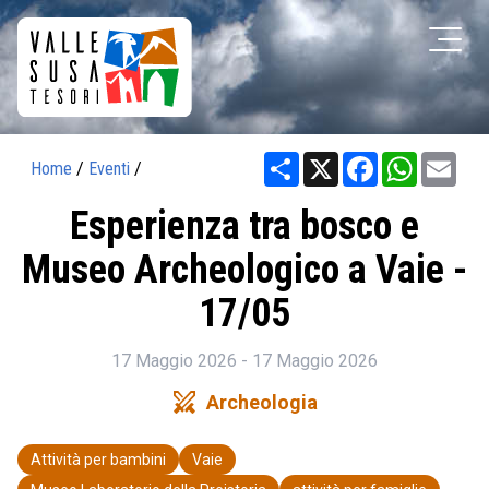
Share
X
Facebook
WhatsAp
Ema
Home
/
Eventi
/
Esperienza tra bosco e
Museo Archeologico a Vaie -
17/05
17 Maggio 2026 - 17 Maggio 2026
swords
Archeologia
Attività per bambini
Vaie