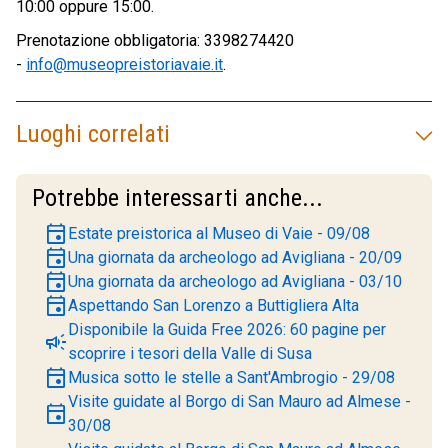
10:00 oppure 15:00.
Prenotazione obbligatoria: 3398274420
-
info@museopreistoriavaie.it
.
Luoghi correlati
Potrebbe interessarti anche...
event
Estate preistorica al Museo di Vaie - 09/08
event
Una giornata da archeologo ad Avigliana - 20/09
event
Una giornata da archeologo ad Avigliana - 03/10
event
Aspettando San Lorenzo a Buttigliera Alta
Disponibile la Guida Free 2026: 60 pagine per
campaign
scoprire i tesori della Valle di Susa
event
Musica sotto le stelle a Sant'Ambrogio - 29/08
Visite guidate al Borgo di San Mauro ad Almese -
event
30/08