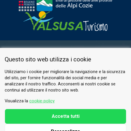
AREA RISERVATA
Questo sito web utilizza i cookie
PRIVACY POLICY
COOKIE
Utilizziamo i cookie per migliorare la navigazione e la sicurezza
del sito, per fornire funzionalità dei social media e per
© 2026 Valle di Susa
analizzare il nostro traffico. Acconsenti ai nostri cookie se
continui ad utilizzare il nostro sito web.
Tesori di Arte e Cultura Alpina
Tel.
0122 622640
Visualizza la
cookie-policy
E-mail.
info@vallesusa-tesori.it
Accetta tutti