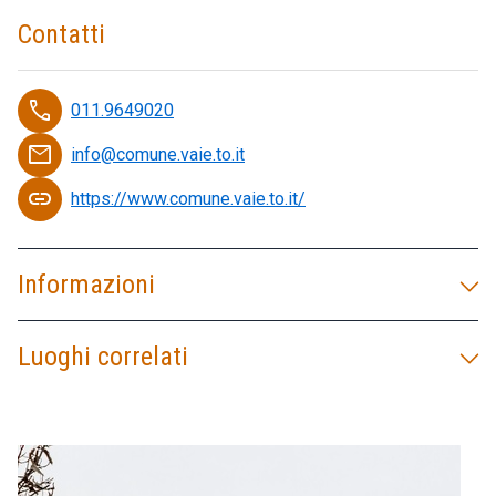
Contatti
phone
011.9649020
email
info@comune.vaie.to.it
link
https://www.comune.vaie.to.it/
Informazioni
Luoghi correlati