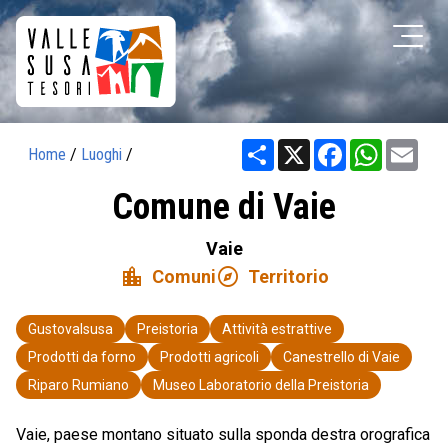
Share
X
Facebook
WhatsAp
Ema
Home
/
Luoghi
/
Comune di Vaie
Vaie
location_city
explore
Comuni
Territorio
Gustovalsusa
Preistoria
Attività estrattive
Prodotti da forno
Prodotti agricoli
Canestrello di Vaie
Riparo Rumiano
Museo Laboratorio della Preistoria
Vaie, paese montano situato sulla sponda destra orografica