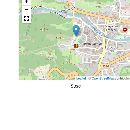
+
−
Leaflet
| ©
OpenStreetMap
contributo
Susa