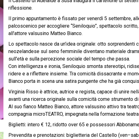
Il Castello di Adelaide a Susa inaugura il cartellone di sette
riflessione.
Il primo appuntamento è fissato per venerdì 5 settembre, alle 
palcoscenico per accogliere “Seniloquio”, spettacolo scritto,
all’attore valsusino Matteo Bianco.
Lo spettacolo nasce da un’idea originale: otto sorprendenti c
neozelandese sul seno femminile diventano materiale dramma
sull’età e sulla percezione sociale del tempo che passa.
Con intelligenza e ironia, Seniloquio smonta stereotipi, ridise
ridere e a riflettere insieme. Tra comicità dissacrante e mome
Bianco porta in scena una satira pungente che ha già conquista
Virginia Risso è attrice, autrice e regista, capace di unire ne
avanti una ricerca originale sulla comicità come strumento di 
Al suo fianco Matteo Bianco, attore valsusino attivo tra teat
compagnia microTEATRO, impegnata nella formazione teatrale e
Biglietti: intero € 12, ridotto over 65 e possessori Abboname
Prevendita e prenotazioni: biglietteria del Castello (ven–