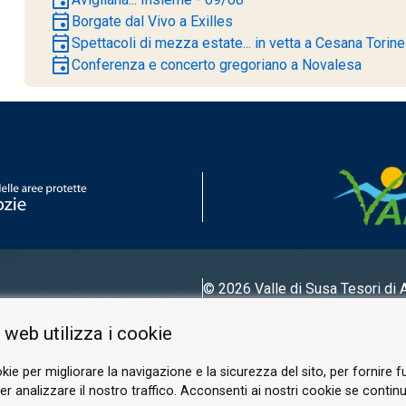
event
Borgate dal Vivo a Exilles
event
Spettacoli di mezza estate... in vetta a Cesana Torin
event
Conferenza e concerto gregoriano a Novalesa
© 2026 Valle di Susa
Tesori di 
Tel.
0122 622640
 web utilizza i cookie
E-mail.
info@vallesusa-tesori.it
kie per migliorare la navigazione e la sicurezza del sito, per fornire f
r analizzare il nostro traffico. Acconsenti ai nostri cookie se continui 