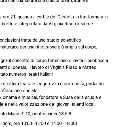
mbre con una serata che unisce teatro, ironia e
ore 21, quando il cortile del Castello si trasformerà in
 diretto e interpretato da Virginia Risso insieme
onclusioni tratte da uno studio scientifico
turgico per una riflessione più ampia sul corpo,
gna il concetto di corpo femminile e invita il pubblico a
nti di poesia, il lavoro di Virginia Risso e Matteo
to numerosi teatri italiani.
lla scrittura teatrale leggerezza e profondità, portando
riflessione sociale.
ro, cinema e musical, fondatore a Susa della scuola e
 nella valorizzazione dei giovani talenti locali.
nto Musei € 10, ridotto under 18 € 8.
sab–dom, ore 10:00–13:00 e 14:00–18:00)