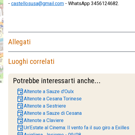
-
castellosusa@gmail.com
- WhatsApp 3456124682.
Allegati
Luoghi correlati
Potrebbe interessarti anche...
rs
event
Altenote a Sauze d'Oulx
event
Altenote a Cesana Torinese
event
Altenote a Sestriere
event
Altenote a Sauze di Cesana
event
Altenote a Claviere
event
Un’Estate al Cinema: Il vento fa il suo giro a Exilles
event
Avigliana... Insieme - 09/08