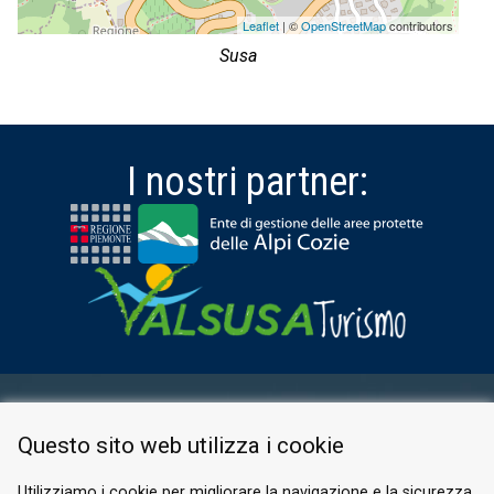
Leaflet
| ©
OpenStreetMap
contributors
Susa
I nostri partner:
AREA RISERVATA
Questo sito web utilizza i cookie
PRIVACY POLICY
COOKIE
Utilizziamo i cookie per migliorare la navigazione e la sicurezza