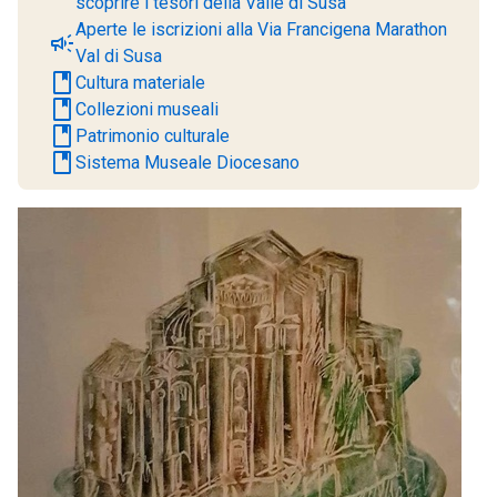
scoprire i tesori della Valle di Susa
Aperte le iscrizioni alla Via Francigena Marathon
campaign
Val di Susa
book
Cultura materiale
book
Collezioni museali
book
Patrimonio culturale
book
Sistema Museale Diocesano