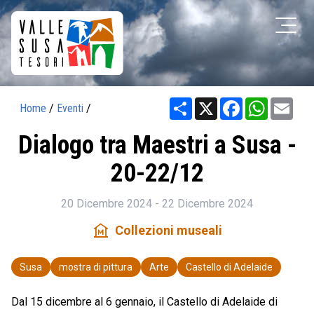
Share
X
Facebook
WhatsAp
Ema
Home
/
Eventi
/
Dialogo tra Maestri a Susa -
20-22/12
20 Dicembre 2024 - 22 Dicembre 2024
museum
Collezioni museali
Susa
mostra di pittura
Arte
Castello di Adelaide
Dal 15 dicembre al 6 gennaio, il Castello di Adelaide di