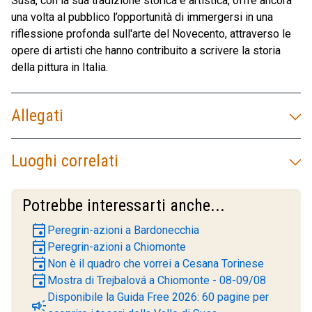
Susa, con la sua tradizione storica e artistica, offre ancora
una volta al pubblico l’opportunità di immergersi in una
riflessione profonda sull'arte del Novecento, attraverso le
opere di artisti che hanno contribuito a scrivere la storia
della pittura in Italia.
Allegati
Luoghi correlati
Potrebbe interessarti anche...
event
Peregrin-azioni a Bardonecchia
event
Peregrin-azioni a Chiomonte
event
Non è il quadro che vorrei a Cesana Torinese
event
Mostra di Trejbalová a Chiomonte - 08-09/08
Disponibile la Guida Free 2026: 60 pagine per
campaign