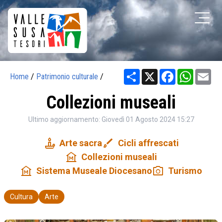
Share
X
Facebook
WhatsA
Em
Home
/
Patrimonio culturale
/
Collezioni museali
Ultimo aggiornamento: Giovedì 01 Agosto 2024 15:27
candle
brush
Arte sacra
Cicli affrescati
museum
Collezioni museali
museum
photo_camera
Sistema Museale Diocesano
Turismo
Cultura
Arte