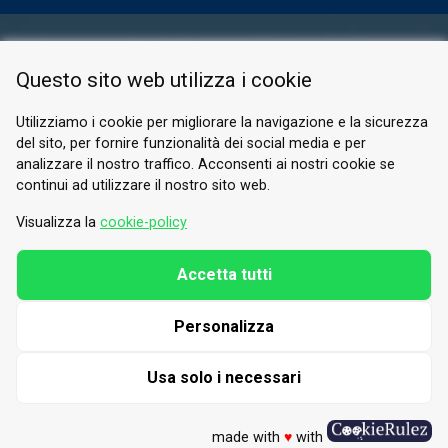
AREA RISERVATA
Questo sito web utilizza i cookie
PRIVACY POLICY
COOKIE
Utilizziamo i cookie per migliorare la navigazione e la sicurezza
del sito, per fornire funzionalità dei social media e per
© 2026 Valle di Susa
analizzare il nostro traffico. Acconsenti ai nostri cookie se
continui ad utilizzare il nostro sito web.
Tesori di Arte e Cultura Alpina
Tel.
0122 622640
Visualizza la
cookie-policy
E-mail.
info@vallesusa-tesori.it
Accetta tutti
Personalizza
SEGUICI SUI NOSTRI CANALI
Usa solo i necessari
made with
♥
with