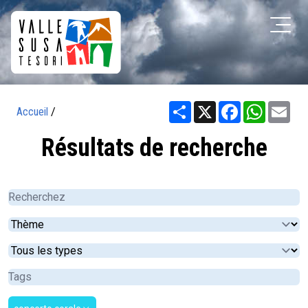
Share
X
Facebook
WhatsA
Ema
Accueil
/
Résultats de recherche