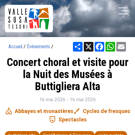
Share
X
Facebook
WhatsAp
Ema
Accueil
/
Événements
/
Concert choral et visite pour
la Nuit des Musées à
Buttigliera Alta
16 mai 2026 - 16 mai 2026
church
brush
Abbayes et monastères
Cycles de fresques
comedy_mask
Spectacles