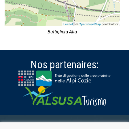
Leaflet
| ©
OpenStreetMap
contributors
Buttigliera Alta
Nos partenaires:
ESPACE RÉSERVÉ