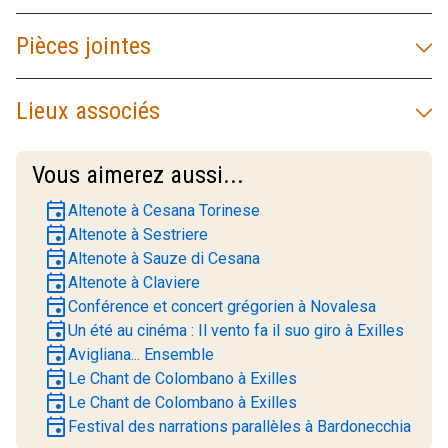
Pièces jointes
Lieux associés
Vous aimerez aussi...
event
Altenote à Cesana Torinese
event
Altenote à Sestriere
event
Altenote à Sauze di Cesana
event
Altenote à Claviere
event
Conférence et concert grégorien à Novalesa
event
Un été au cinéma : Il vento fa il suo giro à Exilles
event
Avigliana... Ensemble
event
Le Chant de Colombano à Exilles
event
Le Chant de Colombano à Exilles
event
Festival des narrations parallèles à Bardonecchia