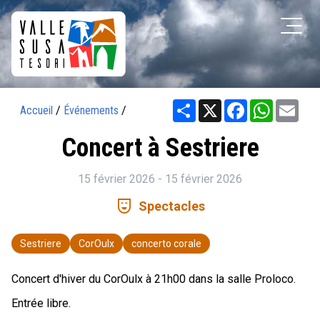
Share
X
Facebook
WhatsAp
Ema
Accueil
/
Événements
/
Concert à Sestriere
15 février 2026 - 15 février 2026
comedy_mask
Spectacles
Sestriere
CorOulx
concerto corale
Concert d'hiver du CorOulx à 21h00 dans la salle Proloco.
Entrée libre.