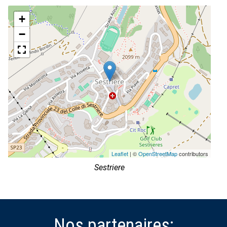
+
−
Leaflet
| ©
OpenStreetMap
contributors
Sestriere
Nos partenaires: