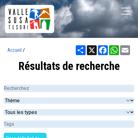
Share
X
Facebook
WhatsA
Ema
Accueil
/
Résultats de recherche