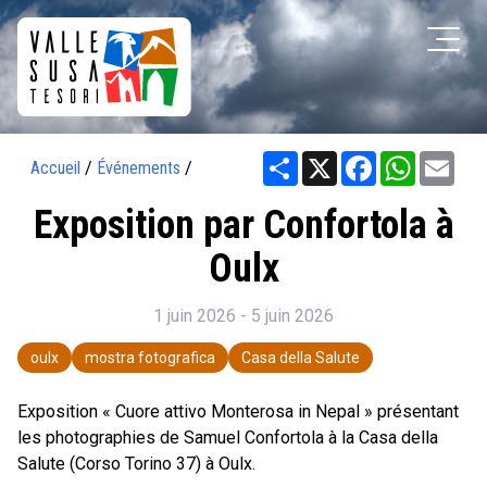
Share
X
Facebook
WhatsAp
Ema
Accueil
/
Événements
/
Exposition par Confortola à
Oulx
1 juin 2026 - 5 juin 2026
oulx
mostra fotografica
Casa della Salute
Exposition « Cuore attivo Monterosa in Nepal » présentant
les photographies de Samuel Confortola à la Casa della
Salute (Corso Torino 37) à Oulx.