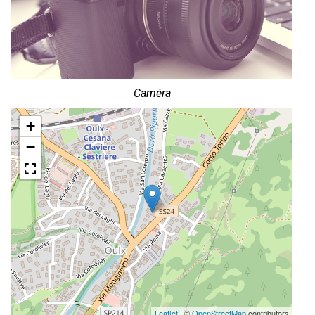
Caméra
+
−
Leaflet
| ©
OpenStreetMap
contributors