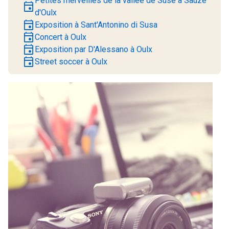
Petites merveilles de la vallée de Suse à Sauze
event
d'Oulx
event
Exposition à Sant'Antonino di Susa
event
Concert à Oulx
event
Exposition par D'Alessano à Oulx
event
Street soccer à Oulx