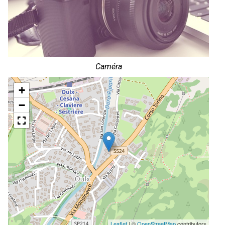
Caméra
+
−
Leaflet
| ©
OpenStreetMap
contributors