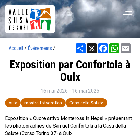
Share
X
Facebook
WhatsAp
Ema
Accueil
/
Événements
/
Exposition par Confortola à
Oulx
16 mai 2026 - 16 mai 2026
oulx
mostra fotografica
Casa della Salute
Exposition « Cuore attivo Monterosa in Nepal » présentant
les photographies de Samuel Confortola à la Casa della
Salute (Corso Torino 37) à Oulx.