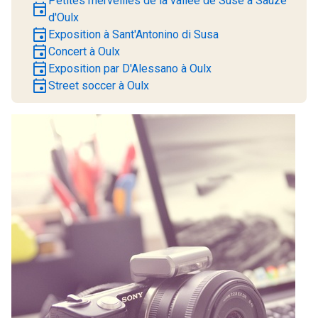
Petites merveilles de la vallée de Suse à Sauze
event
d'Oulx
event
Exposition à Sant'Antonino di Susa
event
Concert à Oulx
event
Exposition par D'Alessano à Oulx
event
Street soccer à Oulx