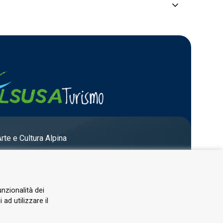
keyboard_arrow_down
Arte e Cultura Alpina
unzionalità dei
ad utilizzare il