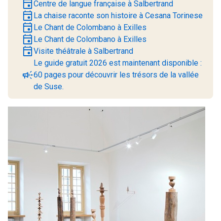
event
Centre de langue française à Salbertrand
event
La chaise raconte son histoire à Cesana Torinese
event
Le Chant de Colombano à Exilles
event
Le Chant de Colombano à Exilles
event
Visite théâtrale à Salbertrand
Le guide gratuit 2026 est maintenant disponible :
campaign
60 pages pour découvrir les trésors de la vallée
de Suse.