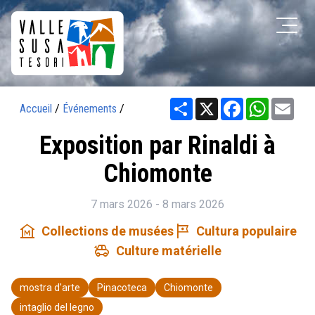
Share
X
Facebook
WhatsAp
Ema
Accueil
/
Événements
/
Exposition par Rinaldi à
Chiomonte
7 mars 2026 - 8 mars 2026
museum
tour
Collections de musées
Cultura populaire
toys
Culture matérielle
mostra d'arte
Pinacoteca
Chiomonte
intaglio del legno