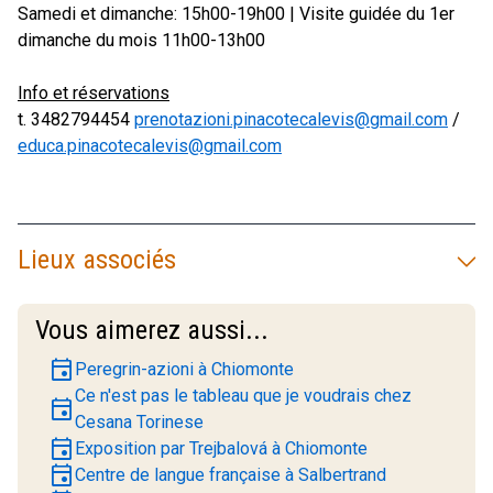
Samedi et dimanche: 15h00-19h00 | Visite guidée du 1er
dimanche du mois 11h00-13h00
Info et réservations
t. 3482794454
prenotazioni.pinacotecalevis@gmail.com
/
educa.pinacotecalevis@gmail.com
Lieux associés
Vous aimerez aussi...
event
Peregrin-azioni à Chiomonte
Ce n'est pas le tableau que je voudrais chez
event
Cesana Torinese
event
Exposition par Trejbalová à Chiomonte
event
Centre de langue française à Salbertrand