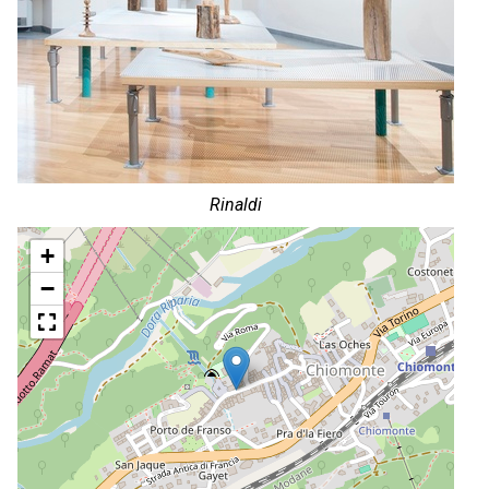
Rinaldi
+
−