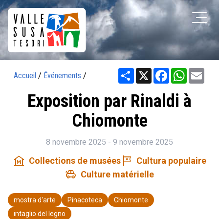
Share
X
Facebook
WhatsAp
Ema
Accueil
/
Événements
/
Exposition par Rinaldi à
Chiomonte
8 novembre 2025 - 9 novembre 2025
museum
tour
Collections de musées
Cultura populaire
toys
Culture matérielle
mostra d'arte
Pinacoteca
Chiomonte
intaglio del legno