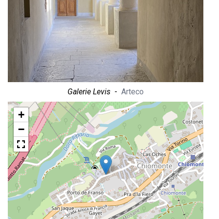
Galerie Levis
-
Arteco
+
−