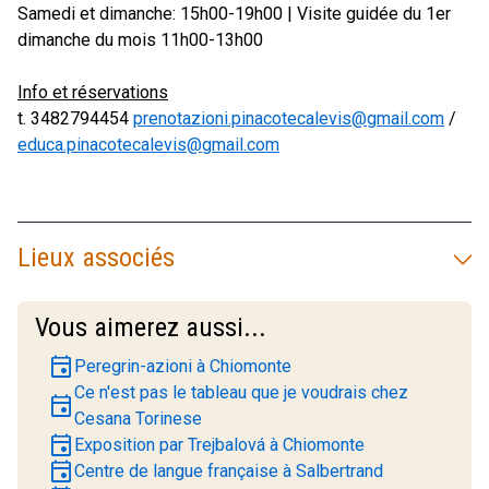
Samedi et dimanche: 15h00-19h00 | Visite guidée du 1er
dimanche du mois 11h00-13h00
Info et réservations
t. 3482794454
prenotazioni.pinacotecalevis@gmail.com
/
educa.pinacotecalevis@gmail.com
Lieux associés
Vous aimerez aussi...
event
Peregrin-azioni à Chiomonte
Ce n'est pas le tableau que je voudrais chez
event
Cesana Torinese
event
Exposition par Trejbalová à Chiomonte
event
Centre de langue française à Salbertrand