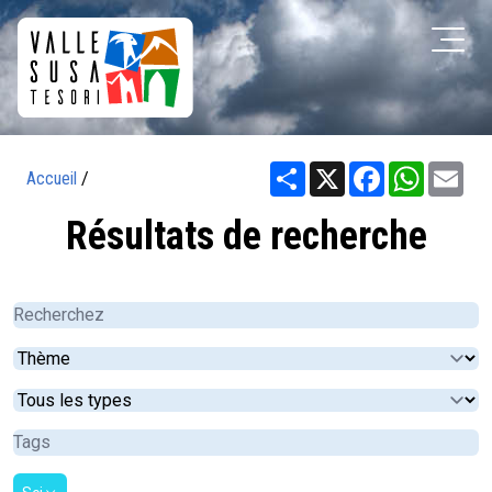
Share
X
Facebook
WhatsA
Ema
Accueil
/
Résultats de recherche