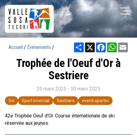
Share
X
Facebook
WhatsAp
Ema
Accueil
/
Événements
/
Trophée de l'Oeuf d'Or à
Sestriere
29 mars 2025 - 30 mars 2025
Sci
Sport invernali
Sestriere
eventi sportivi
42e Trophée Oeuf d'Or. Course internationale de ski
réservée aux jeunes.