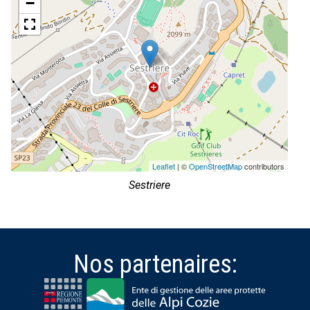
−
Leaflet
| ©
OpenStreetMap
contributors
Sestriere
Nos partenaires: