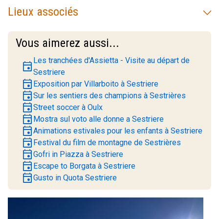
Lieux associés
Vous aimerez aussi...
Les tranchées d'Assietta - Visite au départ de
event
Sestriere
event
Exposition par Villarboito à Sestriere
event
Sur les sentiers des champions à Sestrières
event
Street soccer à Oulx
event
Mostra sul voto alle donne a Sestriere
event
Animations estivales pour les enfants à Sestriere
event
Festival du film de montagne de Sestrières
event
Gofri in Piazza à Sestriere
event
Escape to Borgata à Sestriere
event
Gusto in Quota Sestriere