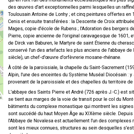
des œuvres d'art exceptionnelles parmi lesquelles un raffiné
Toulousain Antoine de Lonhy ; et cinq peintures offertes e
Cenis et ensuite transférées : la Descente de Croix attribuée 
Mages, copie d'école de Rubens ; l'Adoration des bergers de
Pierre, copie ancienne de l'original caravagesque de 1601, et
de Dirck van Baburen, le Martyre de saint Étienne du cheras
conservé l'un des artefacts les plus anciens de l'abbaye de 
siècle), un chef-d'œuvre d'orfèvrerie mosane-rhénane.
À côté de la paroissiale, la chapelle du Saint-Sacrement (15
Alpin, l'une des enceintes du Système Muséal Diocésain : y so
provenant de la paroissiale et des chapelles du territoire de
L'abbaye des Saints Pierre et André (726 après J.-C.) est s
rs
se tient aux marges de la voie de transit pour le col du Mont-
bâtiments du complexe monastique qui montrent les signes d
sont succédé du haut Moyen Âge au XIXème siècle. Depuis 
l'Abbaye de Novalesa est actuellement l'un des complexes 
sont les mieux connues, structures au sein desquelles s'est 