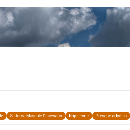
le
Sistema Museale Diocesano
Napoleone
Presepe artistico