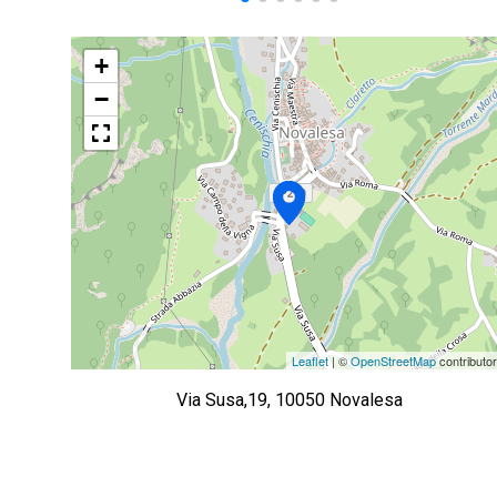
+
−
Leaflet
| ©
OpenStreetMap
contributo
Via Susa,19, 10050 Novalesa