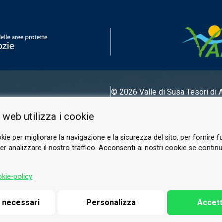
© 2026 Valle di Susa
Tesori di 
Tel.
0122 622640
 web utilizza i cookie
E-mail.
info@vallesusa-tesori.it
kie per migliorare la navigazione e la sicurezza del sito, per fornire f
r analizzare il nostro traffico. Acconsenti ai nostri cookie se continui 
SUIVEZ-NOUS SUR NOS RÉSEAUX
kie-policy
i necessari
Personalizza
Accett