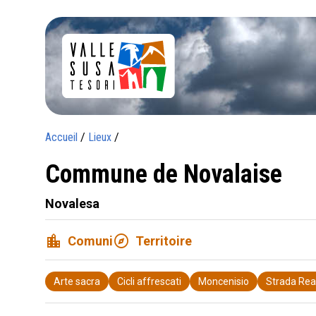
Accueil
/
Lieux
/
Commune de Novalaise
Novalesa
location_city
explore
Comuni
Territoire
Arte sacra
Cicli affrescati
Moncenisio
Strada Rea