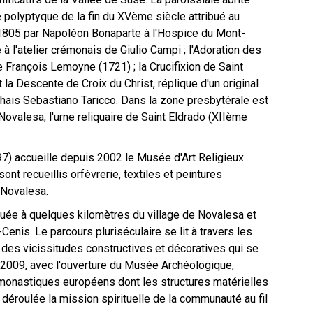
 polyptyque de la fin du XVème siècle attribué au
n 1805 par Napoléon Bonaparte à l'Hospice du Mont-
à l'atelier crémonais de Giulio Campi ; l'Adoration des
 François Lemoyne (1721) ; la Crucifixion de Saint
 la Descente de Croix du Christ, réplique d'un original
chais Sebastiano Taricco. Dans la zone presbytérale est
Novalesa, l'urne reliquaire de Saint Eldrado (XIIème
97) accueille depuis 2002 le Musée d'Art Religieux
nt recueillis orfèvrerie, textiles et peintures
 Novalesa.
ituée à quelques kilomètres du village de Novalesa et
Cenis. Le parcours pluriséculaire se lit à travers les
es vicissitudes constructives et décoratives qui se
2009, avec l'ouverture du Musée Archéologique,
monastiques européens dont les structures matérielles
déroulée la mission spirituelle de la communauté au fil