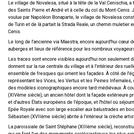
Le village de Novalesa, situé à la tête de la Val Cenischia, a 
des Saints Pierre et André et à celle du col du Mont-Cenis. Ju
voulue par Napoléon Bonaparte, le village de Novalesa constit
de Turin et de là partait la Strada Reale, un chemin muletier 
Cenis.
Le long de l'ancienne via Maestra, encore aujourd'hui cœur 
auberges et lieux de référence pour les nombreux voyageurs 
Les traces sont encore visibles aujourd'hui non seulement d
donnent sur la rue centrale du village et à l'intérieur des ru
ensemble de fresques qui ornent les façades. À côté de l'égl
représentant les Vices, les Vertus et les Peines Infernales,
des modèles iconographiques encore tard-médiévaux. À court
(XIVème siècle), un ancien hôtel dont la façade extérieure 
et d'autres États européens de l'époque, et l'hôtel où séjou
Epée Royale avec son large escalier aux balustrades en bois. 
Sébastien (XVIIème siècle) abrite à l'intérieur la crèche ar
Abbaye des Saints P…
La paroissiale de Saint Stéphane (XIIIème siècle), reconst
qui en font l'un des monuments ecclésiastiques les plus signi