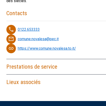
des siècles.
Contacts
phone
0122.653333
email
comune.novalesa@pec.it
link
https://www.comune.novalesa.to.it/
Prestations de service
Lieux associés