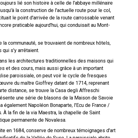
toujours lié son histoire à celle de l'abbaye millénaire
squ'à la construction de l'actuelle route pour le col,
uait le point d'arrivée de la route carrossable venant
encore praticable aujourd'hui, qui conduisait au Mont-
de la communauté, se trouvaient de nombreux hôtels,
qui s'y arrêtaient.
ans les architectures traditionnelles des maisons qui
elles et des cours, mais aussi grâce à un important
ise paroissiale, on peut voir le cycle de fresques
 œuvre du maître Gioffrey datant de 1714, reprenant
e distance, se trouve la Casa degli Affreschi
présente une série de blasons de la Maison de Savoie
rna également Napoléon Bonaparte, l'Ecu de France /
À la fin de la via Maestra, la chapelle de Saint
tistique permanente de Novalesa.
Christ Pantocrator …
ruite en 1684, conserve de nombreux témoignages d'art
ficatifs de la Vallée de Suse. La paroissiale abrite