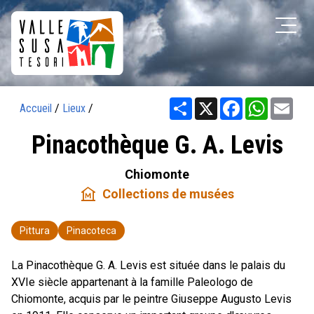
Share
X
Facebook
WhatsAp
Ema
Accueil
/
Lieux
/
Pinacothèque G. A. Levis
Chiomonte
museum
Collections de musées
Pittura
Pinacoteca
La Pinacothèque G. A. Levis est située dans le palais du
XVIe siècle appartenant à la famille Paleologo de
Chiomonte, acquis par le peintre Giuseppe Augusto Levis