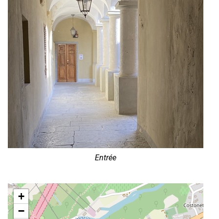
Entrée
+
−