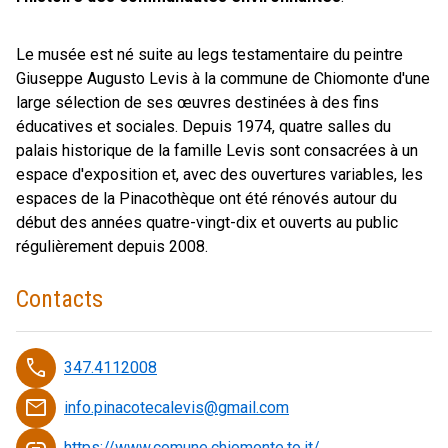
Le musée est né suite au legs testamentaire du peintre
Giuseppe Augusto Levis à la commune de Chiomonte d'une
large sélection de ses œuvres destinées à des fins
éducatives et sociales. Depuis 1974, quatre salles du
palais historique de la famille Levis sont consacrées à un
espace d'exposition et, avec des ouvertures variables, les
espaces de la Pinacothèque ont été rénovés autour du
début des années quatre-vingt-dix et ouverts au public
régulièrement depuis 2008.
Contacts
phone
347.4112008
email
info.pinacotecalevis@gmail.com
link
https://www.comune.chiomonte.to.it/