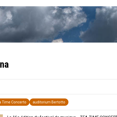
ana
a Time Concerto
auditorium Bertotto