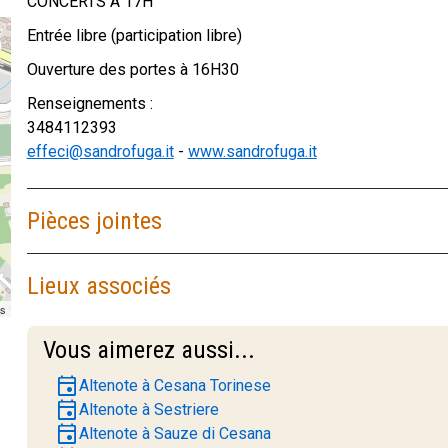
CONCERTS À 17H
Entrée libre (participation libre)
Ouverture des portes à 16H30
Renseignements :
3484112393
effeci@sandrofuga.it
-
www.sandrofuga.it
Pièces jointes
Lieux associés
rs
Vous aimerez aussi...
event
Altenote à Cesana Torinese
event
Altenote à Sestriere
event
Altenote à Sauze di Cesana