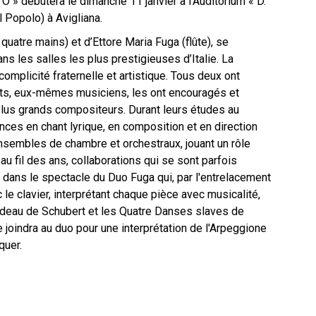
» débutera le dimanche 11 janvier à l’Auditorium « D.
l Popolo) à Avigliana.
uatre mains) et d’Ettore Maria Fuga (flûte), se
s les salles les plus prestigieuses d’Italie. La
complicité fraternelle et artistique. Tous deux ont
ents, eux-mêmes musiciens, les ont encouragés et
plus grands compositeurs. Durant leurs études au
ces en chant lyrique, en composition et en direction
ensembles de chambre et orchestraux, jouant un rôle
au fil des ans, collaborations qui se sont parfois
ans le spectacle du Duo Fuga qui, par l'entrelacement
c le clavier, interprétant chaque pièce avec musicalité,
Rondeau de Schubert et les Quatre Danses slaves de
e joindra au duo pour une interprétation de l'Arpeggione
quer.