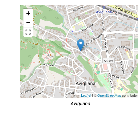
+
−
Leaflet
| ©
OpenStreetMap
contributo
Avigliana