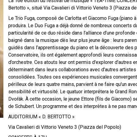
La 16e édition du festival de musique « TEA-TIME CONCERTO 
Bertotto », situé Via Cavalieri di Vittorio Veneto 3 (Piazza de
Le Trio Fuga, composé de Carlotta et Giacomo Fuga (piano à q
produira. Le Duo Fuga a déjà donné de nombreux concerts dan
particularité de ce duo réside dans l’alliance d’une profonde 
baigné dans la musique dès leur plus jeune âge : leurs par
guidés dans l’apprentissage du piano et la découverte des 
Conservatoire, ils ont également approfondi leurs connaissan
d’orchestre. Ces atouts leur ont permis d'explorer d'autres 
déterminant dans leurs collaborations avec d'autres artistes 
consolidées. Toutes ces expériences musicales convergent d
périlleux de leurs quatre mains, parvient à ne faire qu'un ave
sensibilité et virtuosité. Le quatuor interprétera le Grand 
Dvořák. À cette occasion, le jeune Ettore (fils de Giacomo) s
de Schubert. Un programme et des interprètes à ne pas man
AUDITORIUM « D. BERTOTTO »
Ettore Fuga
Via Cavalieri di Vittorio Veneto 3 (Piazza del Popolo)