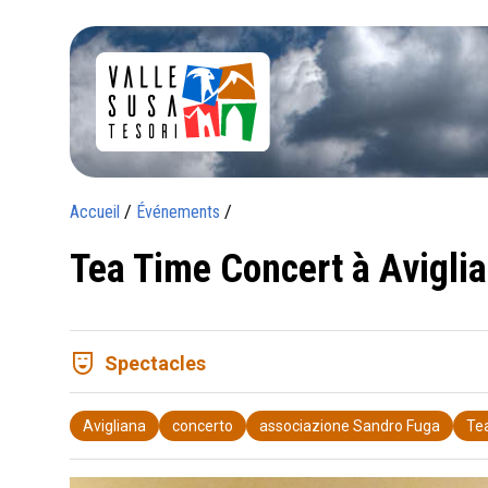
Accueil
/
Événements
/
Tea Time Concert à Avigli
comedy_mask
Spectacles
Avigliana
concerto
associazione Sandro Fuga
Te