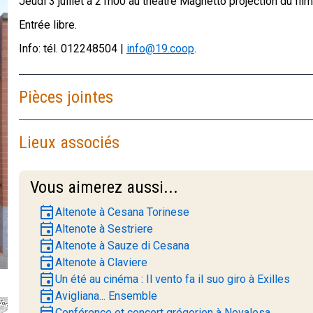
Jeudi 3 juillet à 21h00 au théâtre Magnetto projection du
Entrée libre.
Info: tél. 012248504 |
info@19.coop
.
Pièces jointes
Lieux associés
Vous aimerez aussi...
event
Altenote à Cesana Torinese
event
Altenote à Sestriere
event
Altenote à Sauze di Cesana
event
Altenote à Claviere
event
Un été au cinéma : Il vento fa il suo giro à Exilles
event
Avigliana... Ensemble
event
Conférence et concert grégorien à Novalesa