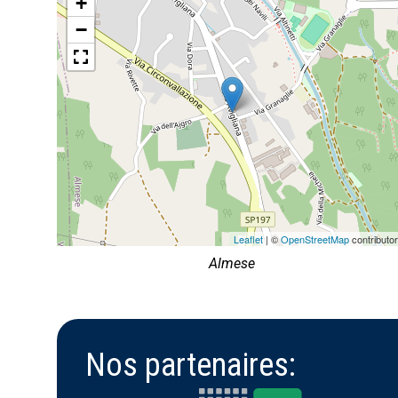
+
−
Leaflet
| ©
OpenStreetMap
contributo
Almese
Nos partenaires: