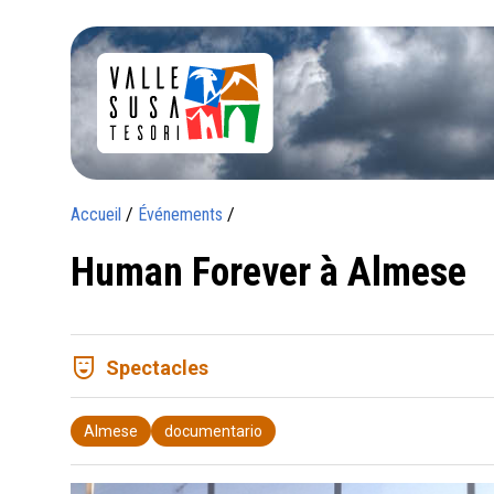
Accueil
/
Événements
/
Human Forever à Almese
comedy_mask
Spectacles
Almese
documentario