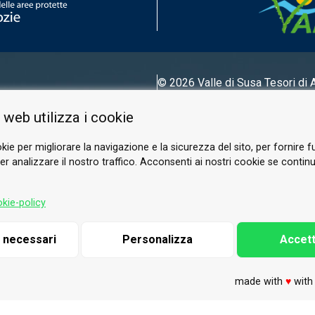
© 2026 Valle di Susa
Tesori di 
Tel.
0122 622640
 web utilizza i cookie
E-mail.
info@vallesusa-tesori.it
kie per migliorare la navigazione e la sicurezza del sito, per fornire f
r analizzare il nostro traffico. Acconsenti ai nostri cookie se continui 
SUIVEZ-NOUS SUR NOS RÉSEAUX
kie-policy
i necessari
Personalizza
Accett
made with
♥
wit