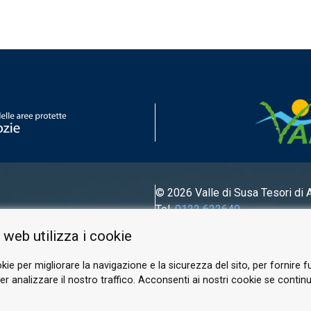
iemonte involves various cultural entities and museums in the a
© 2026 Valle di Susa
Tesori di 
Tel.
0122 622640
Email.
info@vallesusa-tesori.it
 web utilizza i cookie
kie per migliorare la navigazione e la sicurezza del sito, per fornire f
r analizzare il nostro traffico. Acconsenti ai nostri cookie se continui 
FOLLOW US ON OUR SOCIALS