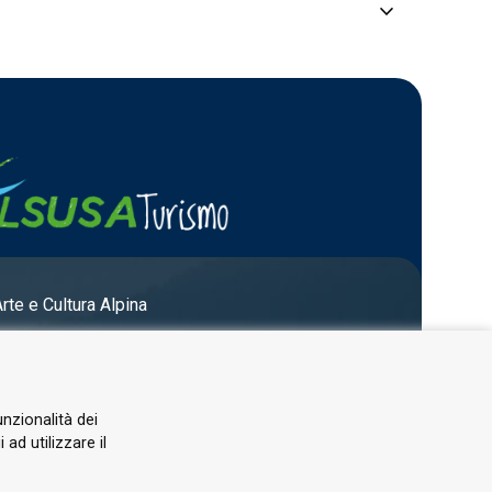
keyboard_arrow_down
rea, with the …
Arte e Cultura Alpina
unzionalità dei
ad utilizzare il