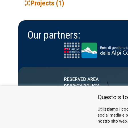
tactic
Projects (1)
INTEGRARTE
The project funded by Fondazione CRT and Regione P
Our partners:
RESERVED AREA
PRIVACY POLICY
COOKIE
Questo sito
Utilizziamo i coo
social media e pe
nostro sito web.