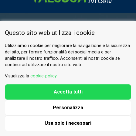
RESERVED AREA
Questo sito web utilizza i cookie
PRIVACY POLICY
COOKIE
Utilizziamo i cookie per migliorare la navigazione e la sicurezza
del sito, per fornire funzionalità dei social media e per
© 2026 Valle di Susa
analizzare il nostro traffico. Acconsenti ai nostri cookie se
continui ad utilizzare il nostro sito web.
Tesori di Arte e Cultura Alpina
Tel.
0122 622640
Visualizza la
cookie-policy
Email.
info@vallesusa-tesori.it
Accetta tutti
Personalizza
FOLLOW US ON OUR SOCIALS
Usa solo i necessari