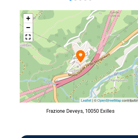
+
−
Leaflet
| ©
OpenStreetMap
contributo
Frazione Deveys, 10050 Exilles