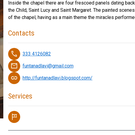
Inside the chapel there are four frescoed panels dating bac
the Child, Saint Lucy and Saint Margaret. The painted scenes p
of the chapel, having as a main theme the miracles performe
Contacts
phone
333 4126082
email
funtanadlavi@gmail.com
link
http://funtanadlavi.blogspot.com/
Services
tour
Canvas from the alt…