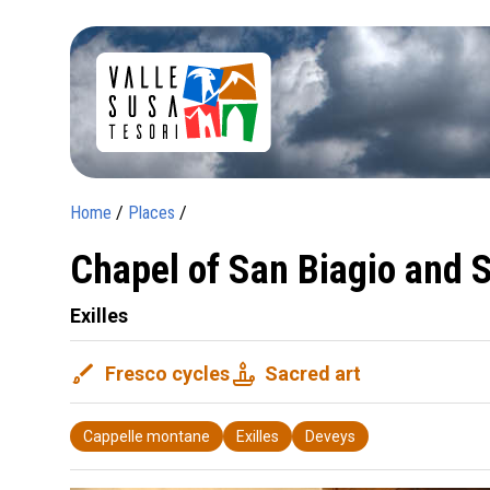
Home
/
Places
/
Chapel of San Biagio and S
Exilles
brush
candle
Fresco cycles
Sacred art
Cappelle montane
Exilles
Deveys