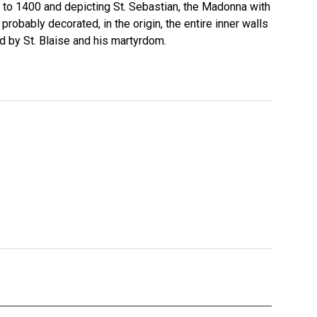
k to 1400 and depicting St. Sebastian, the Madonna with
robably decorated, in the origin, the entire inner walls
d by St. Blaise and his martyrdom.
Apsidal wall and fr…