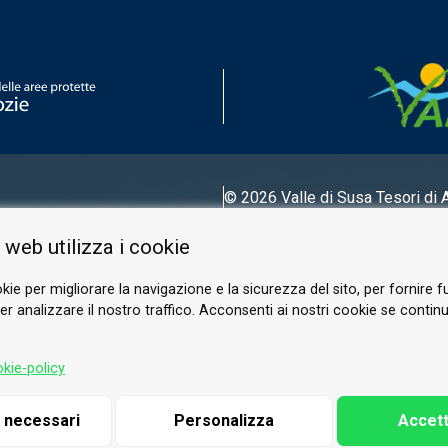
© 2026 Valle di Susa
Tesori di 
Tel.
0122 622640
 web utilizza i cookie
Email.
info@vallesusa-tesori.it
kie per migliorare la navigazione e la sicurezza del sito, per fornire f
r analizzare il nostro traffico. Acconsenti ai nostri cookie se continui 
FOLLOW US ON OUR SOCIALS
kie-policy
i necessari
Personalizza
Accett