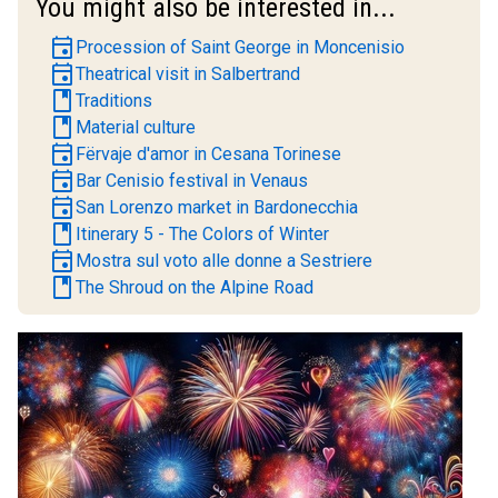
You might also be interested in...
event
Procession of Saint George in Moncenisio
event
Theatrical visit in Salbertrand
book
Traditions
book
Material culture
event
Fërvaje d'amor in Cesana Torinese
event
Bar Cenisio festival in Venaus
event
San Lorenzo market in Bardonecchia
book
Itinerary 5 - The Colors of Winter
event
Mostra sul voto alle donne a Sestriere
book
The Shroud on the Alpine Road