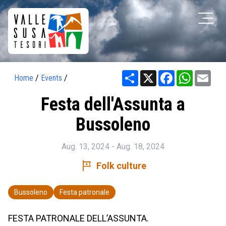
Share
X
Facebook
WhatsAp
Ema
Home
/
Events
/
Festa dell'Assunta a
Bussoleno
Aug. 13, 2024 - Aug. 18, 2024
tour
Folk culture
Bussoleno
Festa patronale
FESTA PATRONALE DELL’ASSUNTA.