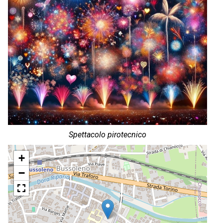
Spettacolo pirotecnico
+
−