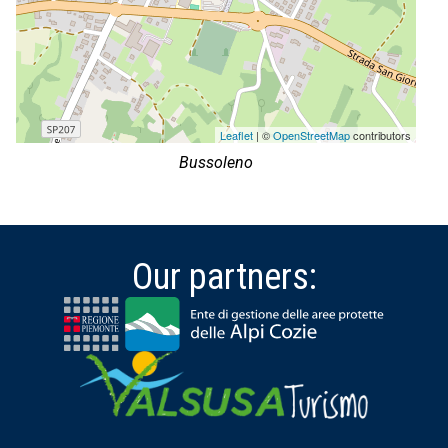
Leaflet
| ©
OpenStreetMap
contributors
Bussoleno
Our partners: