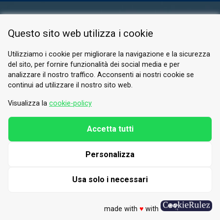
RESERVED AREA
Questo sito web utilizza i cookie
PRIVACY POLICY
COOKIE
Utilizziamo i cookie per migliorare la navigazione e la sicurezza
del sito, per fornire funzionalità dei social media e per
© 2026 Valle di Susa
analizzare il nostro traffico. Acconsenti ai nostri cookie se
continui ad utilizzare il nostro sito web.
Tesori di Arte e Cultura Alpina
Tel.
0122 622640
Visualizza la
cookie-policy
Email.
info@vallesusa-tesori.it
Accetta tutti
Personalizza
FOLLOW US ON OUR SOCIALS
Usa solo i necessari
made with
♥
with