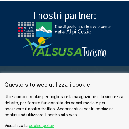
I nostri partner:
AREA RISERVATA
Questo sito web utilizza i cookie
PRIVACY POLICY
COOKIE
Utilizziamo i cookie per migliorare la navigazione e la sicurezza
del sito, per fornire funzionalità dei social media e per
© 2026 Valle di Susa
analizzare il nostro traffico. Acconsenti ai nostri cookie se
continui ad utilizzare il nostro sito web.
Tesori di Arte e Cultura Alpina
Tel.
0122 622640
Visualizza la
cookie-policy