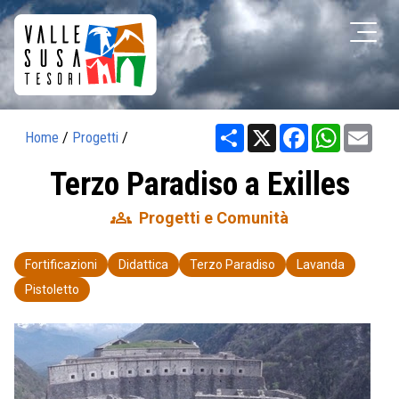
Share
X
Facebook
WhatsAp
Ema
Home
/
Progetti
/
Terzo Paradiso a Exilles
groups
Progetti e Comunità
Fortificazioni
Didattica
Terzo Paradiso
Lavanda
Pistoletto