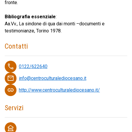
fronte.
Bibliografia essenziale
:
Aa.Vv., La sindone di qua dai monti –documenti e
testimonianze, Torino 1978.
Contatti
phone
0122/622640
email
info@centroculturalediocesano.it
link
http://www.centroculturalediocesano.it/
Servizi
museum