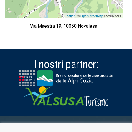
Leaflet
| ©
OpenStreetMap
contributors
Via Maestra 19, 10050 Novalesa
I nostri partner:
AREA RISERVATA