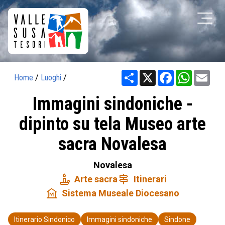
Share
X
Facebook
WhatsAp
Ema
Home
/
Luoghi
/
Immagini sindoniche -
dipinto su tela Museo arte
sacra Novalesa
Novalesa
candle
signpost
Arte sacra
Itinerari
museum
Sistema Museale Diocesano
Itinerario Sindonico
Immagini sindoniche
Sindone