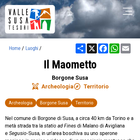
Share
X
Facebook
WhatsAp
Ema
Home
/
Luoghi
/
Il Maometto
Borgone Susa
swords
explore
Archeologia
Territorio
Archeologia
Borgone Susa
Territorio
Nel comune di Borgone di Susa, a circa 40 km da Torino e a
metà strada tra la
statio ad Fines
di Malano di Avigliana
e
Segusio
-Susa, in un’area boschiva su uno sperone