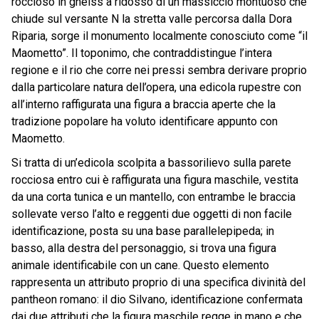
roccioso in gneiss a ridosso di un massiccio montuoso che
chiude sul versante N la stretta valle percorsa dalla Dora
Riparia, sorge il monumento localmente conosciuto come “il
Maometto”. Il toponimo, che contraddistingue l’intera
regione e il rio che corre nei pressi sembra derivare proprio
dalla particolare natura dell’opera, una edicola rupestre con
all’interno raffigurata una figura a braccia aperte che la
tradizione popolare ha voluto identificare appunto con
Maometto.
Si tratta di un’edicola scolpita a bassorilievo sulla parete
rocciosa entro cui è raffigurata una figura maschile, vestita
da una corta tunica e un mantello, con entrambe le braccia
sollevate verso l’alto e reggenti due oggetti di non facile
identificazione, posta su una base parallelepipeda; in
basso, alla destra del personaggio, si trova una figura
animale identificabile con un cane. Questo elemento
rappresenta un attributo proprio di una specifica divinità del
pantheon romano: il dio Silvano, identificazione confermata
dai due attributi che la figura maschile regge in mano e che