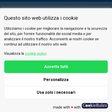
AREA RISERVATA
Questo sito web utilizza i cookie
PRIVACY POLICY
COOKIE
Utilizziamo i cookie per migliorare la navigazione e la sicurezza
del sito, per fornire funzionalità dei social media e per
© 2026 Valle di Susa
analizzare il nostro traffico. Acconsenti ai nostri cookie se
continui ad utilizzare il nostro sito web.
Tesori di Arte e Cultura Alpina
Tel.
0122 622640
Visualizza la
cookie-policy
E-mail.
info@vallesusa-tesori.it
Accetta tutti
Personalizza
SEGUICI SUI NOSTRI CANALI
Usa solo i necessari
made with
♥
with