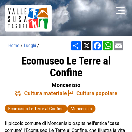
Share
X
Facebook
WhatsAp
Ema
Home
/
Luoghi
/
Ecomuseo Le Terre al
Confine
Moncenisio
toys
tour
Cultura materiale
Cultura popolare
Ecomuseo Le Terre al Confine
Moncenisio
Il piccolo comune di Moncenisio ospita nell'antica "casa
comune" l'Ecomuseo Le Terre al Confine, che illustra la vita