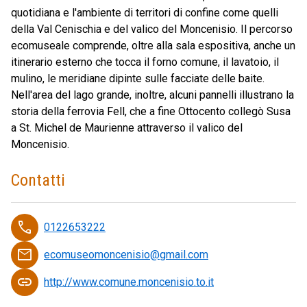
quotidiana e l'ambiente di territori di confine come quelli
della Val Cenischia e del valico del Moncenisio. Il percorso
ecomuseale comprende, oltre alla sala espositiva, anche un
itinerario esterno che tocca il forno comune, il lavatoio, il
mulino, le meridiane dipinte sulle facciate delle baite.
Nell'area del lago grande, inoltre, alcuni pannelli illustrano la
storia della ferrovia Fell, che a fine Ottocento collegò Susa
a St. Michel de Maurienne attraverso il valico del
Moncenisio.
Contatti
phone
0122653222
email
ecomuseomoncenisio@gmail.com
link
http://www.comune.moncenisio.to.it